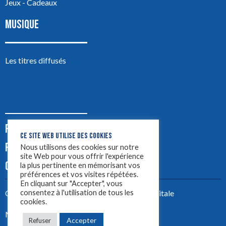
Jeux - Cadeaux
MUSIQUE
Les titres diffusés
PODCASTS
CE SITE WEB UTILISE DES COOKIES
PUB
Nous utilisons des cookies sur notre
site Web pour vous offrir l'expérience
CONTACT
la plus pertinente en mémorisant vos
préférences et vos visites répétées.
En cliquant sur "Accepter", vous
consentez à l'utilisation de tous les
Créez votre site avec
Yellowtie – Agence Digitale
cookies.
Mentions légales
Accepter
Refuser