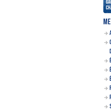
e week-end
Envie de dévaler les pistes
Ga
r 4 !
enneigée ?
Ch
ME