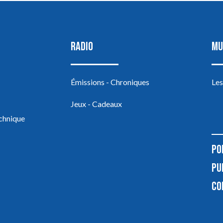
RADIO
MU
Émissions - Chroniques
Les
Jeux - Cadeaux
echnique
PO
PU
CO