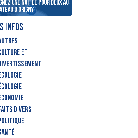
gnez une nuitée pour deux au
Gagnez votre diner entre 
âteau d’Origny
et Terre !
S INFOS
AUTRES
CULTURE ET
DIVERTISSEMENT
ÉCOLOGIE
ÉCOLOGIE
ÉCONOMIE
FAITS DIVERS
POLITIQUE
SANTÉ