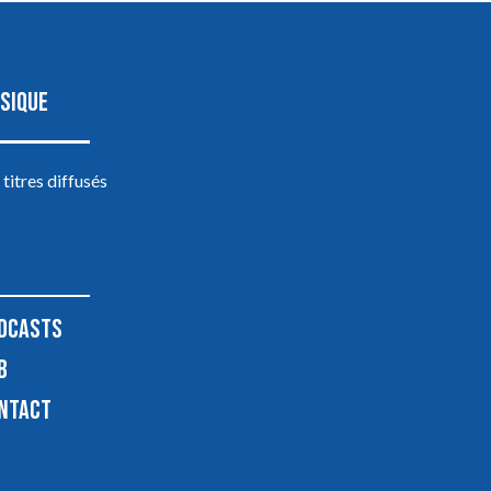
SIQUE
 titres diffusés
DCASTS
B
NTACT