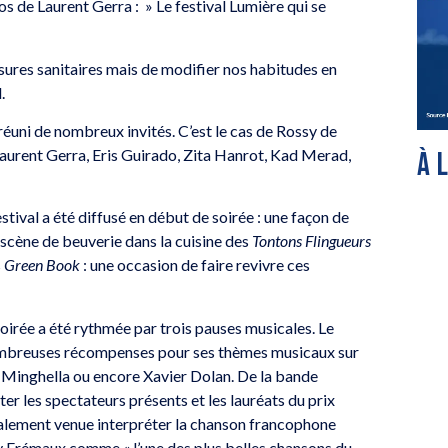
s de Laurent Gerra : » Le festival Lumière qui se
mesures sanitaires mais de modifier nos habitudes en
.
a réuni de nombreux invités. C’est le cas de Rossy de
aurent Gerra, Eris Guirado, Zita Hanrot, Kad Merad,
À 
tival a été diffusé en début de soirée : une façon de
scène de beuverie dans la cuisine des
Tontons Flingueurs
s
Green Book
: une occasion de faire revivre ces
soirée a été rythmée par trois pauses musicales. Le
nombreuses récompenses pour ses thèmes musicaux sur
 Minghella ou encore Xavier Dolan. De la bande
er les spectateurs présents et les lauréats du prix
également venue interpréter la chanson francophone
 Frémaux comme « l’une des plus belles chansons du