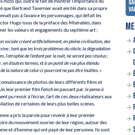
s mots qui, outre le fait de montrer l’importance du
ntrées au Safari
Gagnez votre places pour le
Ga
uvé que Bertrand Tavernier avait enrôlé dans sa propre
concert de So Floyd
Va
onnait pas à l’avance les personnages, qui défait les
ictor Hugo issus de la préface des
Misérables
, dans
ME
ésumer les valeurs et engagements du septième art :
n sociale créant artificiellement, en pleine civilisation, des
vine ; tant que les trois problèmes du siècle, la dégradation
 l’atrophie de l’enfant par la nuit, ne seront pas résolus ;
 ; en d’autres termes, et à un point de vue plus étendu
 de la nature de celui-ci pourront ne pas être inutiles. »
econnaissance de photos de leurs différents films et
uis leur premier film
Falsch
en passant par
Je pense à
nt pu revoir à l’écran, l’art de ces deux réalisateurs aux
lation de certaines de leurs plus belles scènes.
nne a pris la parole pour revenir à leur premier
stoire du mouvement ouvrier de leur région, autour des
mme et d’homme qui ont payé de leur personne. Ils sont