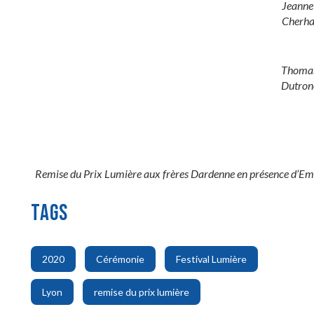
Jeanne
Cherha
Thoma
Dutron
Remise du Prix Lumière aux frères Dardenne en présence d’Em
TAGS
,
,
,
2020
Cérémonie
Festival Lumière
,
Lyon
remise du prix lumière