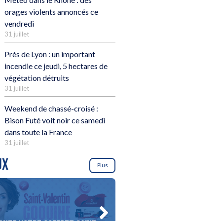
orages violents annoncés ce
vendredi
31 juillet
Près de Lyon : un important
incendie ce jeudi, 5 hectares de
végétation détruits
31 juillet
Weekend de chassé-croisé :
Bison Futé voit noir ce samedi
dans toute la France
31 juillet
UX
Plus
Gagnez votre soirée racl