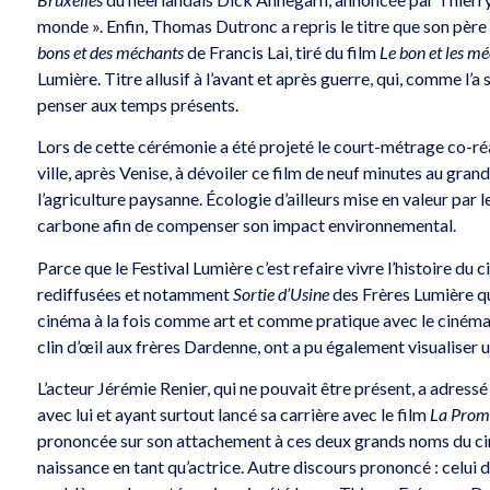
monde ». Enfin, Thomas Dutronc a repris le titre que son père i
bons et des méchants
de Francis Lai, tiré du film
Le bon et les m
Lumière. Titre allusif à l’avant et après guerre, qui, comme l
penser aux temps présents.
Lors de cette cérémonie a été projeté le court-métrage co-réa
ville, après Venise, à dévoiler ce film de neuf minutes au grand
l’agriculture paysanne. Écologie d’ailleurs mise en valeur par
carbone afin de compenser son impact environnemental.
Parce que le Festival Lumière c’est refaire vivre l’histoire du
rediffusées et notamment
Sortie d’Usine
des Frères Lumière qu
cinéma à la fois comme art et comme pratique avec le cinéma
clin d’œil aux frères Dardenne, ont a pu également visualiser u
L’acteur Jérémie Renier, qui ne pouvait être présent, a adress
avec lui et ayant surtout lancé sa carrière avec le film
La Prom
prononcée sur son attachement à ces deux grands noms du cin
naissance en tant qu’actrice. Autre discours prononcé : celui 