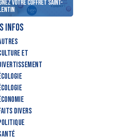
gnez votre coffret Saint-
ou fondue avec MONS From
lentin
Affineur
S INFOS
AUTRES
CULTURE ET
DIVERTISSEMENT
ÉCOLOGIE
ÉCOLOGIE
ÉCONOMIE
FAITS DIVERS
POLITIQUE
SANTÉ