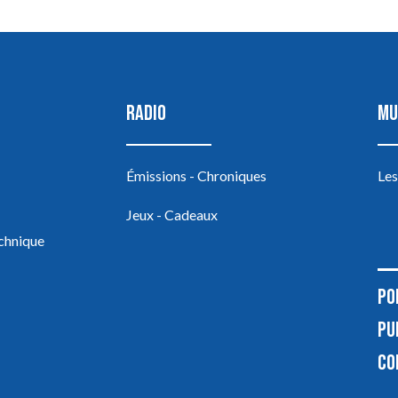
RADIO
MU
Émissions - Chroniques
Les
Jeux - Cadeaux
echnique
PO
PU
CO