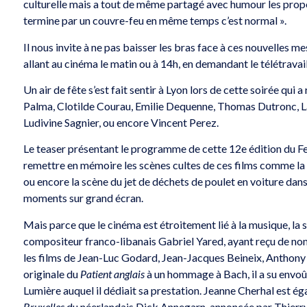
culturelle mais a tout de même partagé avec humour les propo
termine par un couvre-feu en même temps c’est normal ».
Il nous invite à ne pas baisser les bras face à ces nouvelles 
allant au cinéma le matin ou à 14h, en demandant le télétravail
Un air de fête s’est fait sentir à Lyon lors de cette soirée qui 
Palma, Clotilde Courau, Emilie Dequenne, Thomas Dutronc, L
Ludivine Sagnier, ou encore Vincent Perez.
Le teaser présentant le programme de cette 12e édition du Fes
remettre en mémoire les scènes cultes de ces films comme la 
ou encore la scène du jet de déchets de poulet en voiture dan
moments sur grand écran.
Mais parce que le cinéma est étroitement lié à la musique, la 
compositeur franco-libanais Gabriel Yared, ayant reçu de 
les films de Jean-Luc Godard, Jean-Jacques Beineix, Anthony
originale du
Patient anglais
à un hommage à Bach, il a su envoût
Lumière auquel il dédiait sa prestation. Jeanne Cherhal est 
Bruxelles
du néerlandais Dick Annegarn, annoncée par Thierry