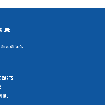
SIQUE
 titres diffusés
DCASTS
B
NTACT