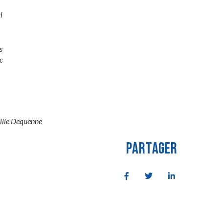
l
s
c
ilie Dequenne
PARTAGER