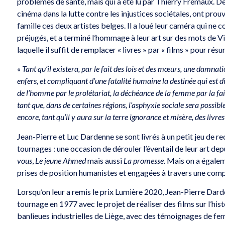
problèmes de santé, mais qui a été lu par Thierry Frémaux. De
 Irlande
Gagnez vos places pour un
Gagnez vos e
cinéma dans la lutte contre les injustices sociétales, ont pro
spectacle d’humour à Lyon
de Peaugres
famille ces deux artistes belges. Il a loué leur caméra qui ne c
préjugés, et a terminé l’hommage à leur art sur des mots de V
laquelle il suffit de remplacer « livres » par « films » pour r
« Tant qu’il existera, par le fait des lois et des mœurs, une damnatio
enfers, et compliquant d’une fatalité humaine la destinée qui est di
de l’homme par le prolétariat, la déchéance de la femme par la faim,
tant que, dans de certaines régions, l’asphyxie sociale sera possible
encore, tant qu’il y aura sur la terre ignorance et misère, des livres
Jean-Pierre et Luc Dardenne se sont livrés à un petit jeu de r
tournages : une occasion de dérouler l’éventail de leur art dep
vous
,
Le jeune Ahmed
mais aussi
La promesse
. Mais on a égaleme
prises de position humanistes et engagées à travers une compi
Lorsqu’on leur a remis le prix Lumière 2020, Jean-Pierre Darde
tournage en 1977 avec le projet de réaliser des films sur l’hi
banlieues industrielles de Liège, avec des témoignages de fe