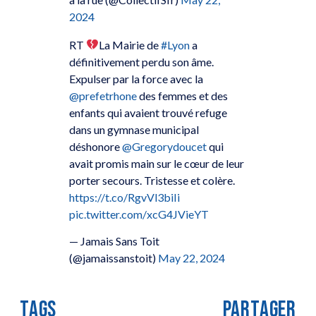
2024
RT
La Mairie de
#Lyon
a
définitivement perdu son âme.
Expulser par la force avec la
@prefetrhone
des femmes et des
enfants qui avaient trouvé refuge
dans un gymnase municipal
déshonore
@Gregorydoucet
qui
avait promis main sur le cœur de leur
porter secours. Tristesse et colère.
https://t.co/RgvVl3biIi
pic.twitter.com/xcG4JVieYT
— Jamais Sans Toit
(@jamaissanstoit)
May 22, 2024
TAGS
PARTAGER