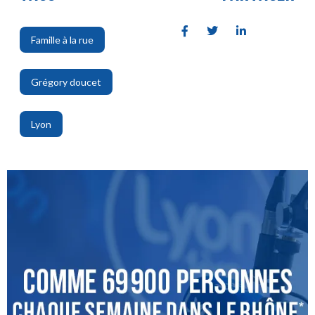
Famille à la rue
,
Grégory doucet
,
Lyon