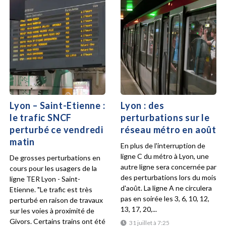
Lyon – Saint-Etienne :
Lyon : des
le trafic SNCF
perturbations sur le
perturbé ce vendredi
réseau métro en août
matin
En plus de l'interruption de
ligne C du métro à Lyon, une
De grosses perturbations en
autre ligne sera concernée par
cours pour les usagers de la
des perturbations lors du mois
ligne TER Lyon - Saint-
d'août. La ligne A ne circulera
Etienne. "Le trafic est très
pas en soirée les 3, 6, 10, 12,
perturbé en raison de travaux
13, 17, 20,...
sur les voies à proximité de
Givors. Certains trains ont été
31 juillet à 7:25