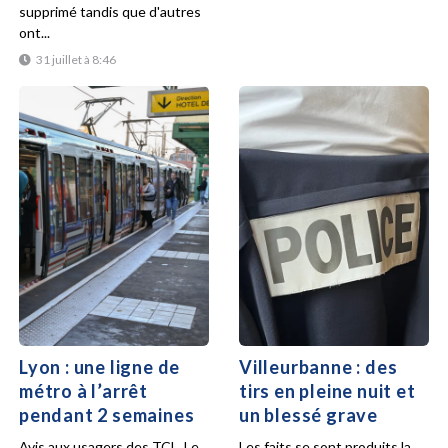
supprimé tandis que d'autres
ont...
31 juillet à 8:46
Lyon : une ligne de
Villeurbanne : des
métro à l’arrêt
tirs en pleine nuit et
pendant 2 semaines
un blessé grave
Avis aux usagers des TCL. Le
Les faits se sont produits la