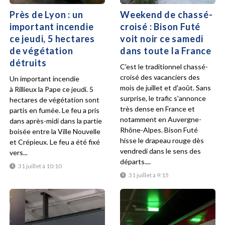
Près de Lyon : un
Weekend de chassé-
important incendie
croisé : Bison Futé
ce jeudi, 5 hectares
voit noir ce samedi
de végétation
dans toute la France
détruits
C'est le traditionnel chassé-
croisé des vacanciers des
Un important incendie
mois de juillet et d'août. Sans
à Rillieux la Pape ce jeudi. 5
surprise, le trafic s'annonce
hectares de végétation sont
très dense en France et
partis en fumée. Le feu a pris
notamment en Auvergne-
dans après-midi dans la partie
Rhône-Alpes. Bison Futé
boisée entre la Ville Nouvelle
hisse le drapeau rouge dès
et Crépieux. Le feu a été fixé
vendredi dans le sens des
vers...
départs....
31 juillet à 10:10
31 juillet à 9:15