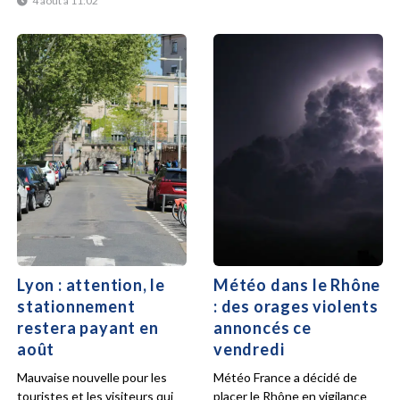
4 août à 11:02
Lyon : attention, le
Météo dans le Rhône
stationnement
: des orages violents
restera payant en
annoncés ce
août
vendredi
Mauvaise nouvelle pour les
Météo France a décidé de
touristes et les visiteurs qui
placer le Rhône en vigilance