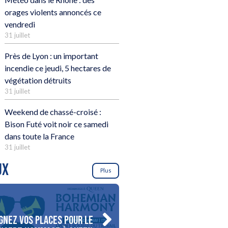
orages violents annoncés ce
vendredi
31 juillet
Près de Lyon : un important
incendie ce jeudi, 5 hectares de
végétation détruits
31 juillet
Weekend de chassé-croisé :
Bison Futé voit noir ce samedi
dans toute la France
31 juillet
UX
Plus
gnez vos places pour le
Gagnez votre séjour pour