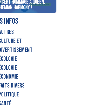
ncert Hommage à Queen,
personnes au bord du lac
hemian Harmony !
d’Annecy !
S INFOS
AUTRES
CULTURE ET
DIVERTISSEMENT
ÉCOLOGIE
ÉCOLOGIE
ÉCONOMIE
FAITS DIVERS
POLITIQUE
SANTÉ