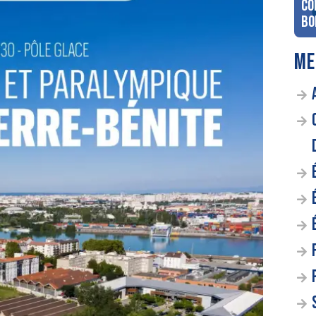
co
Bo
ME