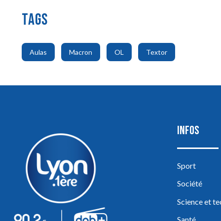
TAGS
,
,
,
Aulas
Macron
OL
Textor
INFOS
Sport
Société
Science et t
Santé