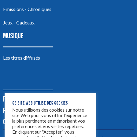
Émissions - Chroniques
Jeux - Cadeaux
MUSIQUE
Les titres diffusés
PODCASTS
CE SITE WEB UTILISE DES COOKIES
PUB
Nous utilisons des cookies sur notre
site Web pour vous offrir l'expérience
CONTACT
la plus pertinente en mémorisant vos
préférences et vos visites répétées.
En cliquant sur "Accepter", vous