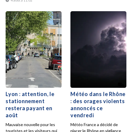
4 août à 11:02
Lyon : attention, le
Météo dans le Rhône
stationnement
: des orages violents
restera payant en
annoncés ce
août
vendredi
Mauvaise nouvelle pour les
Météo France a décidé de
touristes et les visiteurs qui
placer le Rhône en vigilance