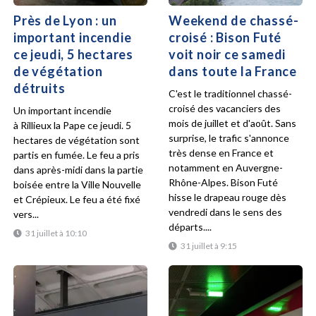
Près de Lyon : un
Weekend de chassé-
important incendie
croisé : Bison Futé
ce jeudi, 5 hectares
voit noir ce samedi
de végétation
dans toute la France
détruits
C'est le traditionnel chassé-
croisé des vacanciers des
Un important incendie
mois de juillet et d'août. Sans
à Rillieux la Pape ce jeudi. 5
surprise, le trafic s'annonce
hectares de végétation sont
très dense en France et
partis en fumée. Le feu a pris
notamment en Auvergne-
dans après-midi dans la partie
Rhône-Alpes. Bison Futé
boisée entre la Ville Nouvelle
hisse le drapeau rouge dès
et Crépieux. Le feu a été fixé
vendredi dans le sens des
vers...
départs....
31 juillet à 10:10
31 juillet à 9:15