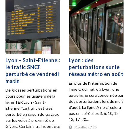
Lyon – Saint-Etienne :
Lyon : des
le trafic SNCF
perturbations sur le
perturbé ce vendredi
réseau métro en août
matin
En plus de l'interruption de
ligne C du métro à Lyon, une
De grosses perturbations en
autre ligne sera concernée par
cours pour les usagers de la
des perturbations lors du mois
ligne TER Lyon - Saint-
d'août. La ligne A ne circulera
Etienne. "Le trafic est très
pas en soirée les 3, 6, 10, 12,
perturbé en raison de travaux
13, 17, 20,...
sur les voies à proximité de
Givors. Certains trains ont été
31 juillet à 7:25