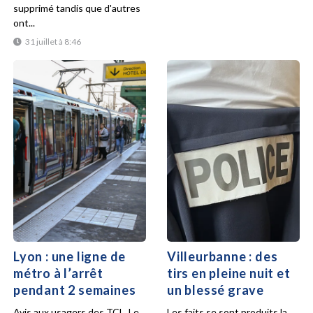
supprimé tandis que d'autres
ont...
31 juillet à 8:46
Lyon : une ligne de
Villeurbanne : des
métro à l’arrêt
tirs en pleine nuit et
pendant 2 semaines
un blessé grave
Avis aux usagers des TCL. Le
Les faits se sont produits la