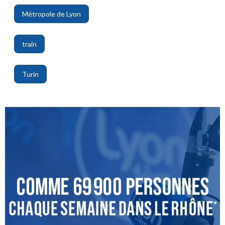
Métropole de Lyon
,
train
,
Turin