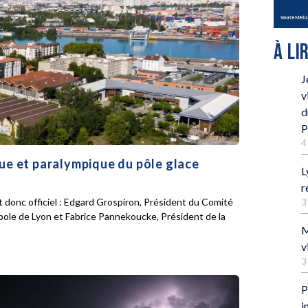
À LI
J
v
d
P
4
que et paralympique du pôle glace
L
r
 donc officiel : Edgard Grospiron, Président du Comité
3
pole de Lyon et Fabrice Pannekoucke, Président de la
M
v
3
P
i