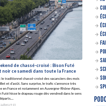
CU
ÉC
ÉC
ÉC
FA
PO
SA
kend de chassé-croisé : Bison Futé
SC
t noir ce samedi dans toute la France
SO
t le traditionnel chassé-croisé des vacanciers des mois
illet et d'août. Sans surprise, le trafic s'annonce très
SP
e en France et notamment en Auvergne-Rhône-Alpes.
n Futé hisse le drapeau rouge dès vendredi dans le sens
POD
éparts....
 juillet à 9:15