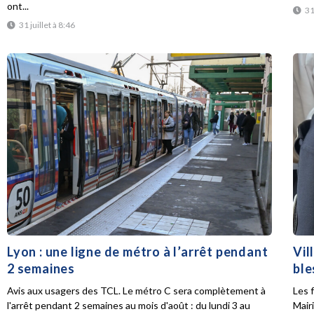
ont...
31
31 juillet à 8:46
Lyon : une ligne de métro à l’arrêt pendant
Vil
2 semaines
ble
Avis aux usagers des TCL. Le métro C sera complètement à
Les f
l'arrêt pendant 2 semaines au mois d'août : du lundi 3 au
Mair