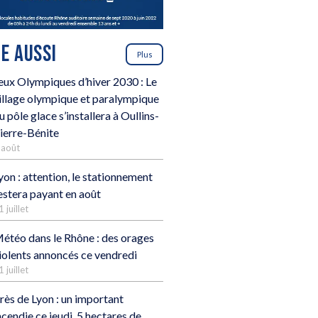
RE AUSSI
Plus
eux Olympiques d’hiver 2030 : Le
illage olympique et paralympique
u pôle glace s’installera à Oullins-
ierre-Bénite
 août
yon : attention, le stationnement
estera payant en août
1 juillet
étéo dans le Rhône : des orages
iolents annoncés ce vendredi
1 juillet
rès de Lyon : un important
ncendie ce jeudi, 5 hectares de