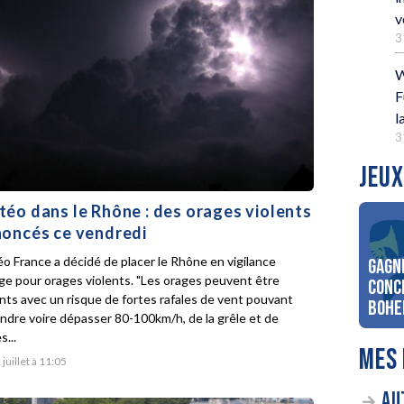
v
3
W
F
l
3
JEUX
éo dans le Rhône : des orages violents
oncés ce vendredi
o France a décidé de placer le Rhône en vigilance
Gagn
ge pour orages violents. "Les orages peuvent être
conc
ents avec un risque de fortes rafales de vent pouvant
Bohe
indre voire dépasser 80-100km/h, de la grêle et de
s...
MES 
 juillet à 11:05
AU