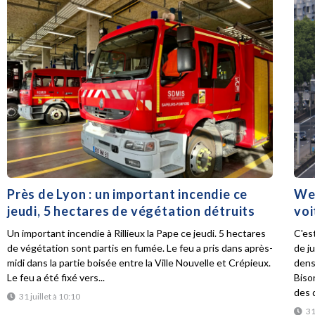
Près de Lyon : un important incendie ce
Wee
jeudi, 5 hectares de végétation détruits
voi
Un important incendie à Rillieux la Pape ce jeudi. 5 hectares
C'es
de végétation sont partis en fumée. Le feu a pris dans après-
de ju
midi dans la partie boisée entre la Ville Nouvelle et Crépieux.
dens
Le feu a été fixé vers...
Biso
des d
31 juillet à 10:10
31