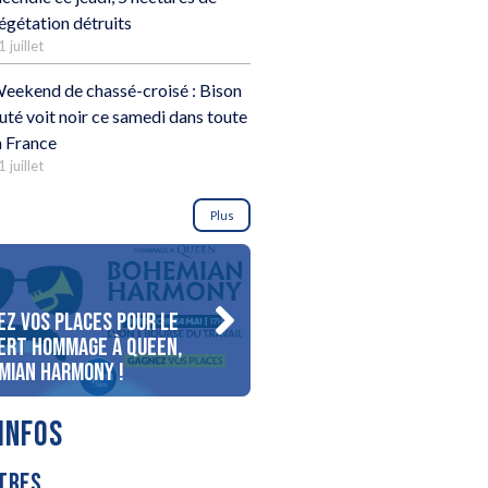
égétation détruits
1 juillet
eekend de chassé-croisé : Bison
uté voit noir ce samedi dans toute
a France
1 juillet
Plus
ez vos places pour le
Gagnez votre séjour pour 
ert Hommage à Queen,
personnes au bord du lac
mian Harmony !
d’Annecy !
INFOS
TRES