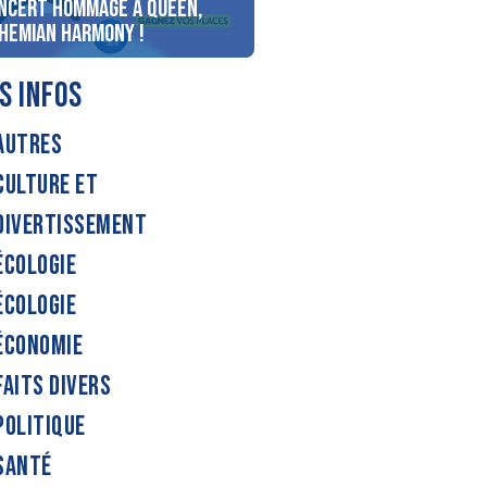
ncert Hommage à Queen,
personnes au bord du lac
hemian Harmony !
d’Annecy !
S INFOS
AUTRES
CULTURE ET
DIVERTISSEMENT
ÉCOLOGIE
ÉCOLOGIE
ÉCONOMIE
FAITS DIVERS
POLITIQUE
SANTÉ