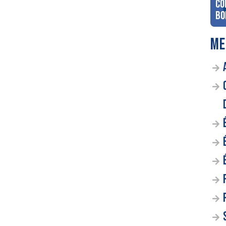
co
Bo
ME