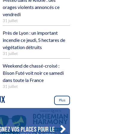
orages violents annoncés ce
vendredi
31 juillet
Près de Lyon : un important
incendie ce jeudi, 5 hectares de
végétation détruits
31 juillet
Weekend de chassé-croisé :
Bison Futé voit noir ce samedi
dans toute la France
31 juillet
UX
Plus
gnez vos places pour le
Gagnez votre séjour pour