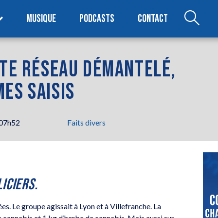
MUSIQUE
PODCASTS
CONTACT
STE RÉSEAU DÉMANTELÉ,
ES SAISIS
 07h52
Faits divers
ICIERS.
es. Le groupe agissait à Lyon et à Villefranche. La
de cannabis et 1 kg d’herbe de cannabis. Mais aussi sur