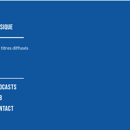
SIQUE
 titres diffusés
DCASTS
B
NTACT