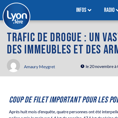
INFOS
RADIO
TRAFIC DE DROGUE : UN VA
DES IMMEUBLES ET DES ARM
le
20 novembre à
Amaury Meygret
COUP DE FILET IMPORTANT POUR LES POL
Après huit mois d’enquête, quatre personnes ont été interpellé
police a mis la main sur 6,4 kg de cocaïne, 47,1 kg de résine 