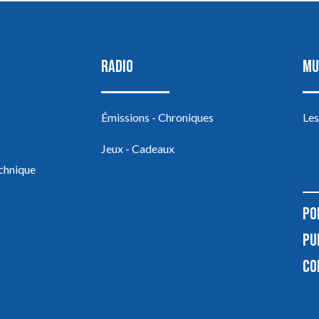
RADIO
MU
Émissions - Chroniques
Les
Jeux - Cadeaux
echnique
PO
PU
CO