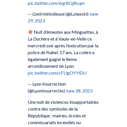
pic.twitter.com/6qrBGjRcqm
— L’oeil mélodieuse (@Lolaxski)
June
29, 2023
Nuit d’émeutes aux Minguettes, à
La Duchère et à Vaulx-en-Velin ce
mercredi soir après l’exécution par la
police de Nahel, 17 ans. La colère a
également gagné le 8eme
arrondissement de Lyon.
pic.twitter.com/cFUgOYYlDU
— Lyon Insurrection
(@LyonInsurrectio)
June 28, 2023
Une nuit de violences insupportables
contre des symboles de la
République : mairies, écoles et
commissariats incendiés ou