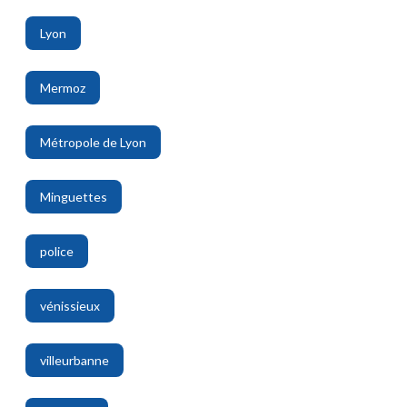
Lyon
,
Mermoz
,
Métropole de Lyon
,
Minguettes
,
police
,
vénissieux
,
villeurbanne
,