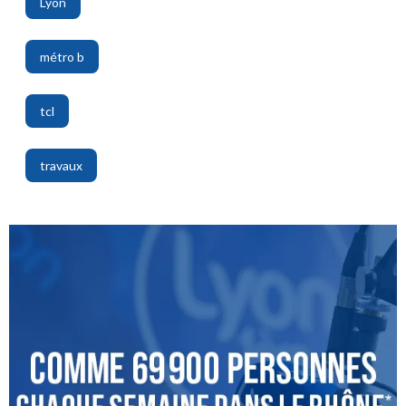
Lyon
,
métro b
,
tcl
,
travaux