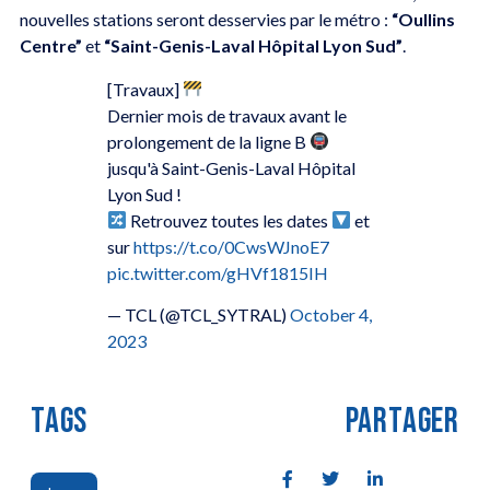
nouvelles stations seront desservies par le métro :
“Oullins
Centre”
et
“Saint-Genis-Laval Hôpital Lyon Sud”
.
[Travaux]
Dernier mois de travaux avant le
prolongement de la ligne B
jusqu'à Saint-Genis-Laval Hôpital
Lyon Sud !
Retrouvez toutes les dates
et
sur
https://t.co/0CwsWJnoE7
pic.twitter.com/gHVf1815IH
— TCL (@TCL_SYTRAL)
October 4,
2023
TAGS
PARTAGER