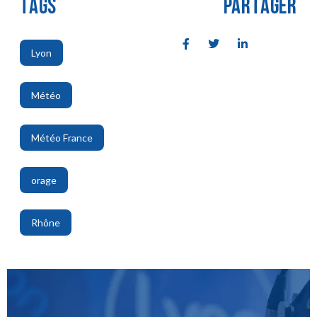
TAGS
PARTAGER
Lyon
,
Météo
,
Météo France
,
orage
,
Rhône