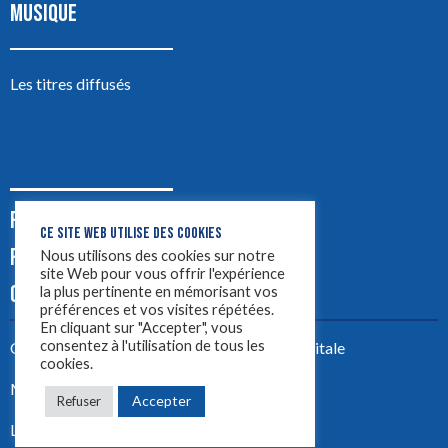
MUSIQUE
Les titres diffusés
PODCASTS
CE SITE WEB UTILISE DES COOKIES
PUB
Nous utilisons des cookies sur notre
site Web pour vous offrir l'expérience
CONTACT
la plus pertinente en mémorisant vos
préférences et vos visites répétées.
En cliquant sur "Accepter", vous
consentez à l'utilisation de tous les
Créez votre site avec
Yellowtie – Agence Digitale
cookies.
Mentions légales
Accepter
Refuser
LYON 1ère 2023 ©