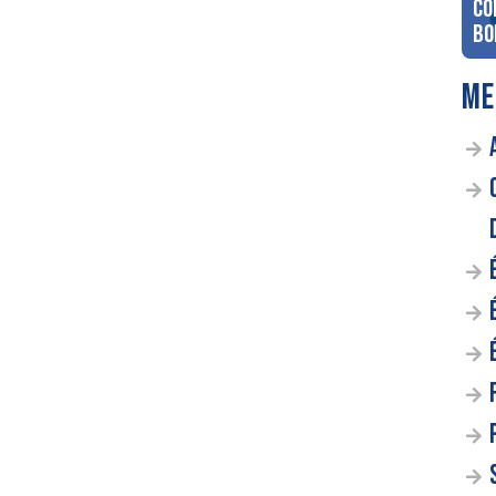
co
Bo
ME