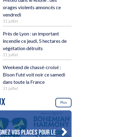
orages violents annoncés ce
vendredi
31 juillet
Près de Lyon : un important
incendie ce jeudi, 5 hectares de
végétation détruits
31 juillet
Weekend de chassé-croisé :
Bison Futé voit noir ce samedi
dans toute la France
31 juillet
UX
Plus
gnez vos places pour le
Gagnez votre séjour pour