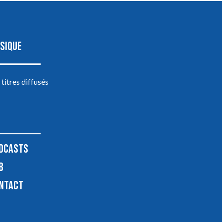
SIQUE
 titres diffusés
DCASTS
B
NTACT