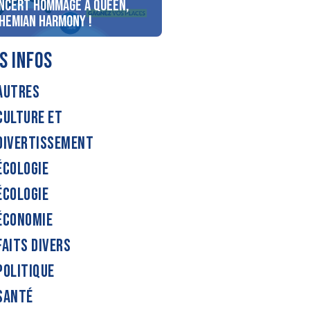
ncert Hommage à Queen,
personnes au bord du lac
hemian Harmony !
d’Annecy !
S INFOS
AUTRES
CULTURE ET
DIVERTISSEMENT
ÉCOLOGIE
ÉCOLOGIE
ÉCONOMIE
FAITS DIVERS
POLITIQUE
SANTÉ