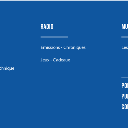
RADIO
MU
Émissions - Chroniques
Les
Jeux - Cadeaux
echnique
PO
PU
CO