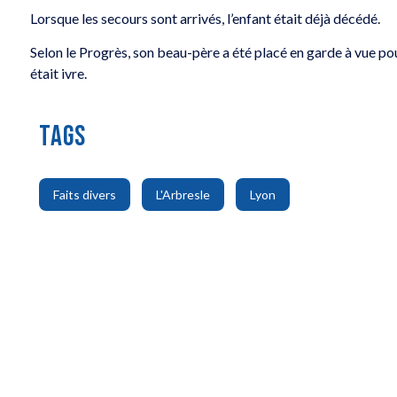
Lorsque les secours sont arrivés, l’enfant était déjà décédé.
Selon le Progrès, son beau-père a été placé en garde à vue p
était ivre.
TAGS
,
,
Faits divers
L'Arbresle
Lyon