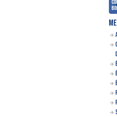
co
Bo
ME