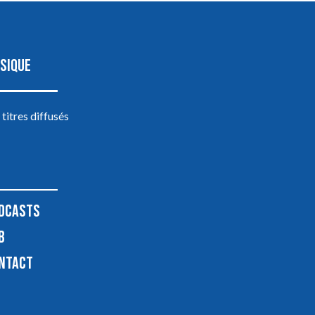
SIQUE
 titres diffusés
DCASTS
B
NTACT