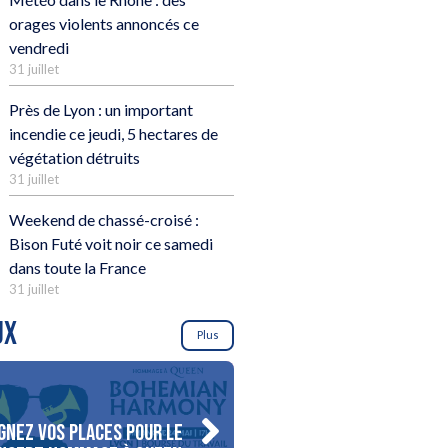
orages violents annoncés ce
vendredi
31 juillet
Près de Lyon : un important
incendie ce jeudi, 5 hectares de
végétation détruits
31 juillet
Weekend de chassé-croisé :
Bison Futé voit noir ce samedi
dans toute la France
31 juillet
UX
Plus
gnez vos places pour le
Gagnez votre séjour pour