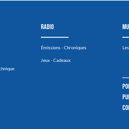
RADIO
MU
Émissions - Chroniques
Les
Jeux - Cadeaux
echnique
PO
PU
CO