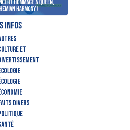
ncert Hommage à Queen,
personnes au bord du lac
hemian Harmony !
d’Annecy !
S INFOS
AUTRES
CULTURE ET
DIVERTISSEMENT
ÉCOLOGIE
ÉCOLOGIE
ÉCONOMIE
FAITS DIVERS
POLITIQUE
SANTÉ