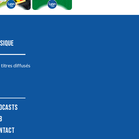
SIQUE
 titres diffusés
DCASTS
B
NTACT