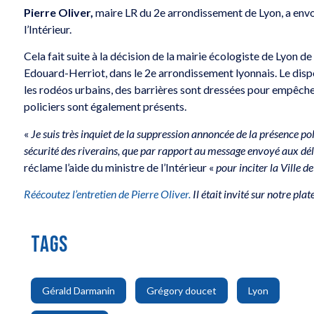
Pierre Oliver,
maire LR du 2e arrondissement de Lyon, a envoy
l’Intérieur.
Cela fait suite à la décision de la mairie écologiste de Lyon d
Edouard-Herriot, dans le 2e arrondissement lyonnais. Le dispo
les rodéos urbains, des barrières sont dressées pour empêcher 
policiers sont également présents.
«
Je suis très inquiet de la suppression annoncée de la présence poli
sécurité des riverains, que par rapport au message envoyé aux dé
réclame l’aide du ministre de l’Intérieur «
pour inciter la Ville d
Réécoutez l’entretien de Pierre Oliver.
Il était invité sur notre pl
TAGS
,
,
,
Gérald Darmanin
Grégory doucet
Lyon