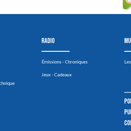
RADIO
MU
Émissions - Chroniques
Les
Jeux - Cadeaux
echnique
PO
PU
CO