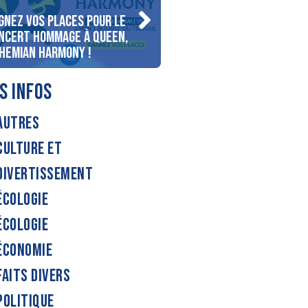
gnez vos places pour le
Gagnez votre séjour pour
ncert Hommage à Queen,
personnes au bord du lac
hemian Harmony !
d’Annecy !
S INFOS
AUTRES
CULTURE ET
DIVERTISSEMENT
ÉCOLOGIE
ÉCOLOGIE
ÉCONOMIE
FAITS DIVERS
POLITIQUE