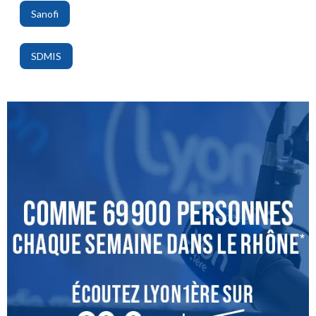
Sanofi
,
SDMIS