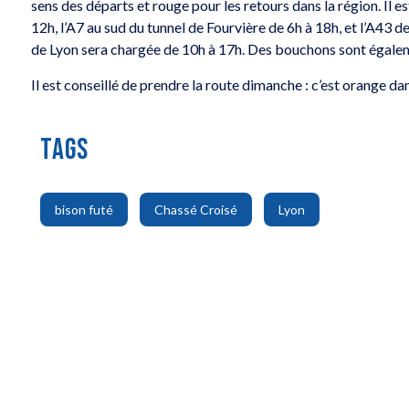
sens des départs et rouge pour les retours dans la région. Il es
12h, l’A7 au sud du tunnel de Fourvière de 6h à 18h, et l’A43 d
de Lyon sera chargée de 10h à 17h. Des bouchons sont égalem
Il est conseillé de prendre la route dimanche : c’est orange da
TAGS
,
,
bison futé
Chassé Croisé
Lyon