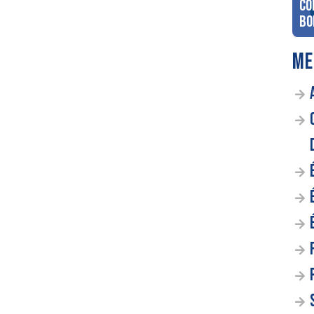
co
Bo
ME