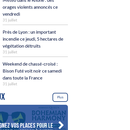
orages violents annoncés ce
vendredi
31 juillet
Près de Lyon : un important
incendie ce jeudi, 5 hectares de
végétation détruits
31 juillet
Weekend de chassé-croisé :
Bison Futé voit noir ce samedi
dans toute la France
31 juillet
UX
Plus
gnez vos places pour le
Gagnez votre séjour pour