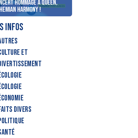
ncert Hommage à Queen,
personnes au bord du lac
hemian Harmony !
d’Annecy !
S INFOS
AUTRES
CULTURE ET
DIVERTISSEMENT
ÉCOLOGIE
ÉCOLOGIE
ÉCONOMIE
FAITS DIVERS
POLITIQUE
SANTÉ