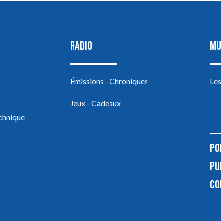
RADIO
MU
Émissions - Chroniques
Les
Jeux - Cadeaux
echnique
PO
PU
CO