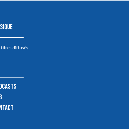
SIQUE
 titres diffusés
DCASTS
B
NTACT