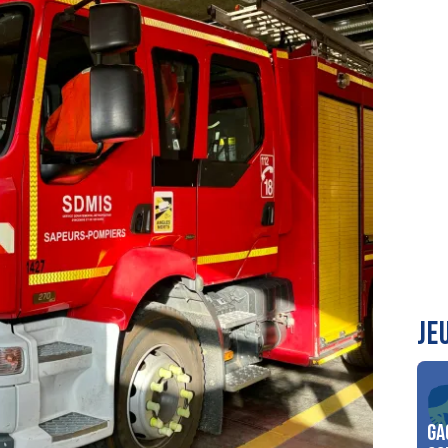
JE
Ga