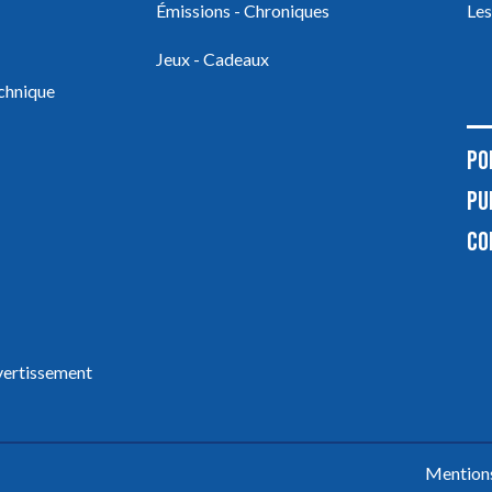
Émissions - Chroniques
Les
Jeux - Cadeaux
echnique
PO
PU
CO
ivertissement
Mentions