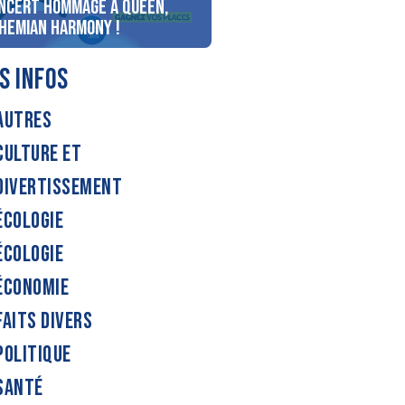
ncert Hommage à Queen,
personnes au bord du lac
hemian Harmony !
d’Annecy !
S INFOS
AUTRES
CULTURE ET
DIVERTISSEMENT
ÉCOLOGIE
ÉCOLOGIE
ÉCONOMIE
FAITS DIVERS
POLITIQUE
SANTÉ