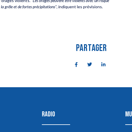
 orages violents.
"Les orages peuvent être violents avec un risque
a grêle et de fortes précipitations"
, indiquent les prévisions.
PARTAGER
RADIO
MU