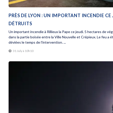
PRÈS DE LYON : UN IMPORTANT INCENDIE CE
DÉTRUITS
Un important incendie à Rillieux la Pape ce jeudi. 5 hectares de vé
dans la partie boisée entre la Ville Nouvelle et Crépieux. Le feu a 
déviées le temps de l'intervention. ...
31 July à 10h10