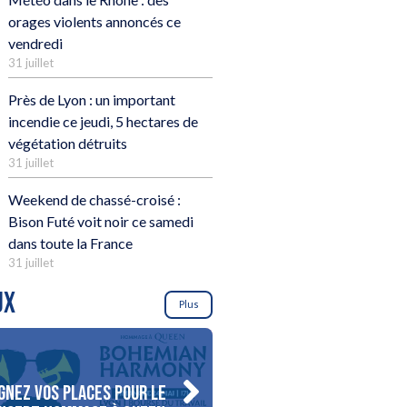
orages violents annoncés ce
vendredi
31 juillet
Près de Lyon : un important
incendie ce jeudi, 5 hectares de
végétation détruits
31 juillet
Weekend de chassé-croisé :
Bison Futé voit noir ce samedi
dans toute la France
31 juillet
UX
Plus
gnez vos places pour le
Gagnez votre séjour pour