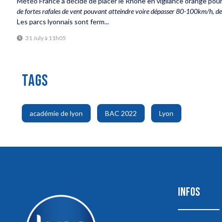
Météo France a décidé de placer le Rhône en vigilance orange pour
de fortes rafales de vent pouvant atteindre voire dépasser 80-100km/h, de l
Les parcs lyonnais sont ferm...
31 July à 11h05
TAGS
,
,
académie de lyon
BAC 2022
Lyon
INFOS