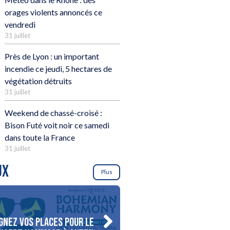
orages violents annoncés ce
vendredi
31 juillet
Près de Lyon : un important
incendie ce jeudi, 5 hectares de
végétation détruits
31 juillet
Weekend de chassé-croisé :
Bison Futé voit noir ce samedi
dans toute la France
31 juillet
UX
Plus
gnez vos places pour le
Gagnez votre séjour pour