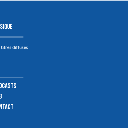
SIQUE
 titres diffusés
DCASTS
B
NTACT