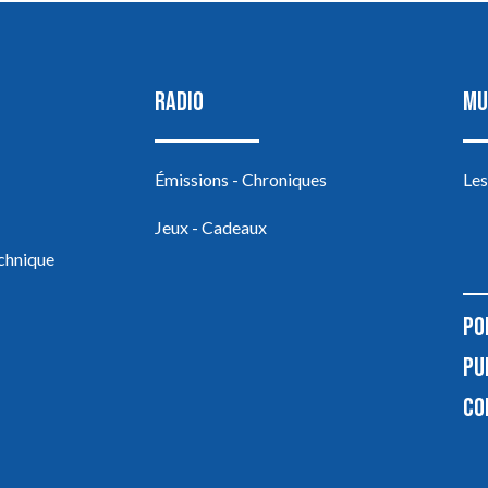
RADIO
MU
Émissions - Chroniques
Les
Jeux - Cadeaux
echnique
PO
PU
CO