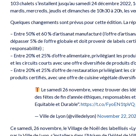
103 chalets s’installent jusqu’au samedi 24 décembre 2022, 16
mardis, mercredis, jeudis et dimanches de 10h30 à 20h, les v
Quelques changements sont prévus pour cette édition. La réparti
– Entre 50% et 60 % d’artisanat manufacturé (l’offre d’artisa
dépasser 5% de l’offre globale et doit provenir de labels certif
responsabilité) ;
– Entre 20% et 25% d’offre alimentaire, privilégiant les produ
et les circuits courts avec une offre diversifiée de produits d’
– Entre 20% et 25% d’offre de restauration privilégiant les circ
produits certifiés, avec une offre de cuisine végétale diversifi
Le samedi 26 novembre, venez trouver des idé
des fêtes de fin d'année éthiques, responsables et
Equitable et Durable".
https://t.co/FyoEN1tpVQ
— Ville de Lyon (@villedelyon)
November 22, 20
Ce samedi, 26 novembre, le Village de Noël des labellisés «Ly
par la Ville de Lyon, s’installera dans l’Atrium de l’Hôtel de V