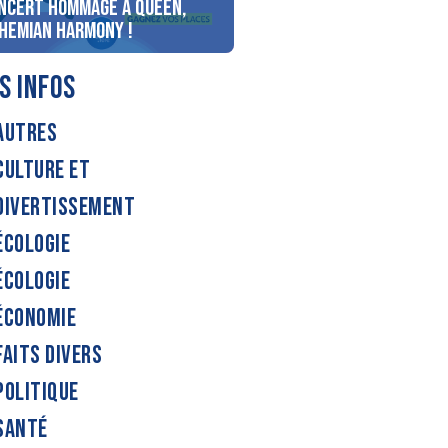
ncert Hommage à Queen,
personnes au bord du lac
hemian Harmony !
d’Annecy !
S INFOS
AUTRES
CULTURE ET
DIVERTISSEMENT
ÉCOLOGIE
ÉCOLOGIE
ÉCONOMIE
FAITS DIVERS
POLITIQUE
SANTÉ