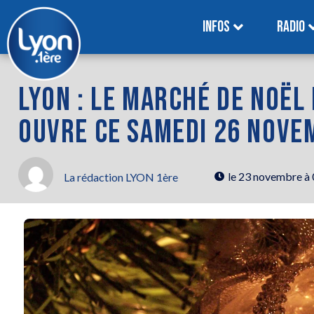
INFOS
RADIO
LYON : LE MARCHÉ DE NOËL
OUVRE CE SAMEDI 26 NOVE
le
23 novembre à
La rédaction LYON 1ère