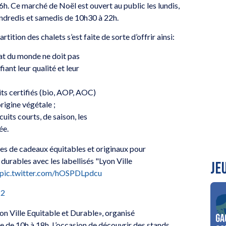
h. Ce marché de Noël est ouvert au public les lundis,
endredis et samedis de 10h30 à 22h.
tion des chalets s’est faite de sorte d’offrir ainsi:
nat du monde ne doit pas
iant leur qualité et leur
its certifiés (bio, AOP, AOC)
origine végétale ;
uits courts, de saison, les
ée.
es de cadeaux équitables et originaux pour
 durables avec les labellisés "Lyon Ville
JE
pic.twitter.com/hOSPDLpdcu
22
on Ville Equitable et Durable», organisé
Ga
ille de 10h à 18h. L’occasion de découvrir des stands