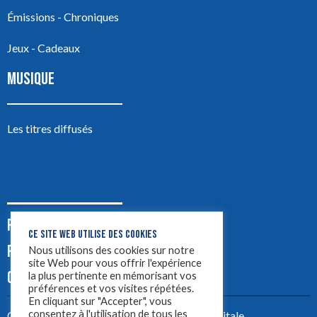
Émissions - Chroniques
Jeux - Cadeaux
MUSIQUE
Les titres diffusés
PODCASTS
CE SITE WEB UTILISE DES COOKIES
PUB
Nous utilisons des cookies sur notre
site Web pour vous offrir l'expérience
CONTACT
la plus pertinente en mémorisant vos
préférences et vos visites répétées.
En cliquant sur "Accepter", vous
consentez à l'utilisation de tous les
Créez votre site avec
Yellowtie – Agence Digitale