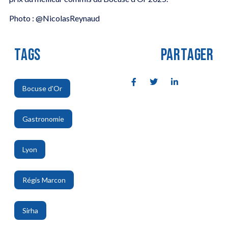
Photo : @NicolasReynaud
TAGS
PARTAGER
Bocuse d'Or
,
Gastronomie
,
Lyon
,
Régis Marcon
,
Sirha