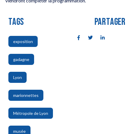
viendront compléter la programmation.
TAGS
PARTAGER
exposition
,
gadagne
,
Lyon
,
marionnettes
,
Métropole de Lyon
,
musée