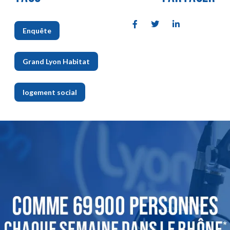
Enquête
,
Grand Lyon Habitat
,
logement social