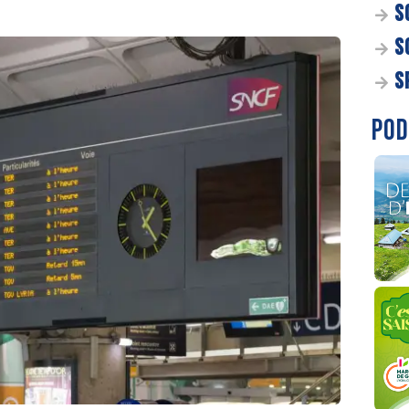
S
S
S
POD