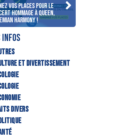
nez vos places pour le
Gagnez votre séjour pou
cert Hommage à Queen,
personnes au bord du la
emian Harmony !
d’Annecy !
 INFOS
UTRES
ULTURE ET DIVERTISSEMENT
COLOGIE
COLOGIE
CONOMIE
AITS DIVERS
OLITIQUE
ANTÉ