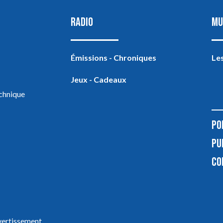
RADIO
MU
Émissions - Chroniques
Les
Jeux - Cadeaux
echnique
PO
PU
CO
ivertissement