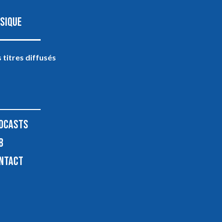
SIQUE
 titres diffusés
DCASTS
B
NTACT