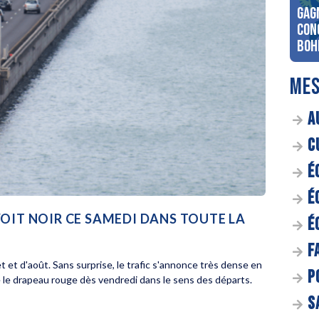
Gag
con
Boh
MES
A
C
É
É
VOIT NOIR CE SAMEDI DANS TOUTE LA
É
F
et et d'août. Sans surprise, le trafic s'annonce très dense en
P
e drapeau rouge dès vendredi dans le sens des départs.
S