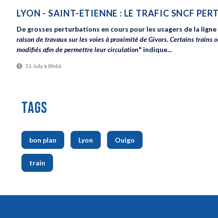
LYON - SAINT-ETIENNE : LE TRAFIC SNCF PE
De grosses perturbations en cours pour les usagers de la ligne 
raison de travaux sur les voies à proximité de Givors. Certains trains 
modifiés afin de permettre leur circulation
" indique...
31 July à 8h46
TAGS
,
,
,
bon plan
Lyon
Ouigo
train