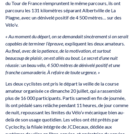
du Tour de France n’empruntent le même parcours, ils ont
parcouru les 131 kilomètres séparant Albertville de La
Plagne, avec un dénivelé positif de 4 500 mètres… sur des
Vélo’v.
« Au moment du départ, on se demandait sincèrement si on serait
capables de terminer l’épreuve,
expliquent les deux amateurs.
Au final, avec de la patience, de la motivation, et surtout
beaucoup de plaisir, on est allés au bout. Le secret d’une nuit
réussie : un beau vélo, 4 500 mètres de dénivelé positif et une
franche camaraderie. À refaire de toute urgence. »
Les deux cyclistes ont pris le départ la veille de la course
amateur organisée ce dimanche 20 juillet, qui a rassemblé
plus de 16 000 participants. Partis samedi en fin de journée,
ils ont pédalé sans relâche pendant 11 heures, de jour comme
de nuit, repoussant les limites du Vélo’v mécanique bien au-
delà de son usage quotidien. Les vélos ont été prêtés par
Cyclocity, la filiale intégrée de JCDecaux, dédiée aux
systèmes de vélos en libre-service, et opératrice du service