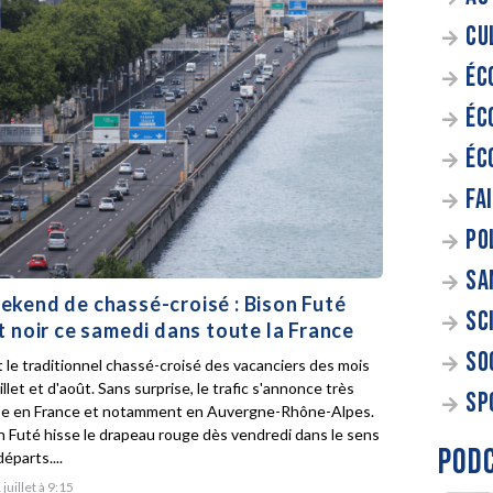
CU
ÉC
ÉC
ÉC
FA
PO
SA
kend de chassé-croisé : Bison Futé
SC
t noir ce samedi dans toute la France
SO
t le traditionnel chassé-croisé des vacanciers des mois
illet et d'août. Sans surprise, le trafic s'annonce très
SP
e en France et notamment en Auvergne-Rhône-Alpes.
n Futé hisse le drapeau rouge dès vendredi dans le sens
POD
éparts....
 juillet à 9:15