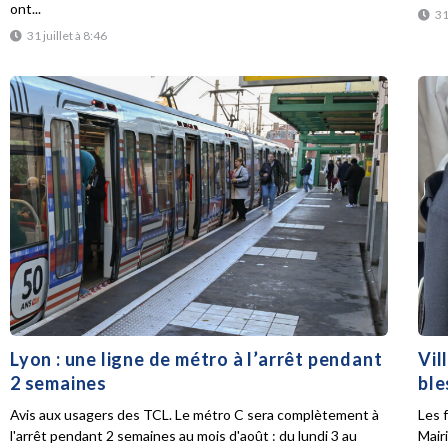
ont...
31
31 juillet à 8:46
Lyon : une ligne de métro à l’arrêt pendant
Vil
2 semaines
ble
Avis aux usagers des TCL. Le métro C sera complètement à
Les f
l'arrêt pendant 2 semaines au mois d'août : du lundi 3 au
Mair