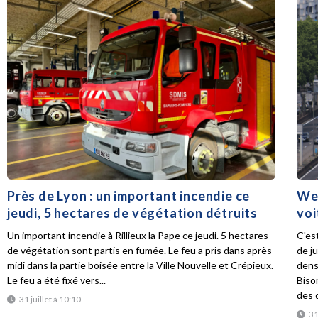
Près de Lyon : un important incendie ce
Wee
jeudi, 5 hectares de végétation détruits
voi
Un important incendie à Rillieux la Pape ce jeudi. 5 hectares
C'es
de végétation sont partis en fumée. Le feu a pris dans après-
de ju
midi dans la partie boisée entre la Ville Nouvelle et Crépieux.
dens
Le feu a été fixé vers...
Biso
des d
31 juillet à 10:10
31