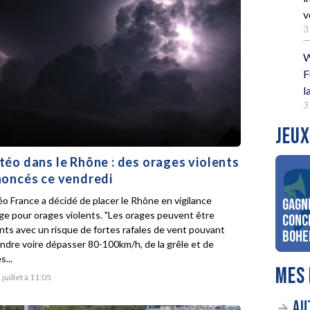
v
3
W
F
l
3
JEUX
éo dans le Rhône : des orages violents
oncés ce vendredi
o France a décidé de placer le Rhône en vigilance
Gagn
ge pour orages violents. "Les orages peuvent être
conc
ents avec un risque de fortes rafales de vent pouvant
Bohe
indre voire dépasser 80-100km/h, de la grêle et de
s...
MES 
 juillet à 11:05
AU