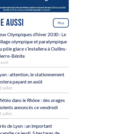
RE AUSSI
Plus
eux Olympiques d’hiver 2030 : Le
illage olympique et paralympique
u pôle glace s’installera à Oullins-
ierre-Bénite
 août
yon : attention, le stationnement
estera payant en août
1 juillet
étéo dans le Rhône : des orages
iolents annoncés ce vendredi
1 juillet
rès de Lyon : un important
ncendie ce jeudi, 5 hectares de