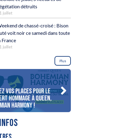
égétation détruits
1 juillet
eekend de chassé-croisé : Bison
uté voit noir ce samedi dans toute
a France
1 juillet
Plus
ez vos places pour le
Gagnez votre séjour pour 
ert Hommage à Queen,
personnes au bord du lac
mian Harmony !
d’Annecy !
INFOS
TRES