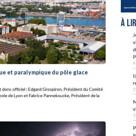
À LI
J
v
d
P
4
que et paralympique du pôle glace
L
r
 donc officiel : Edgard Grospiron, Président du Comité
3
pole de Lyon et Fabrice Pannekoucke, Président de la
M
v
3
P
i