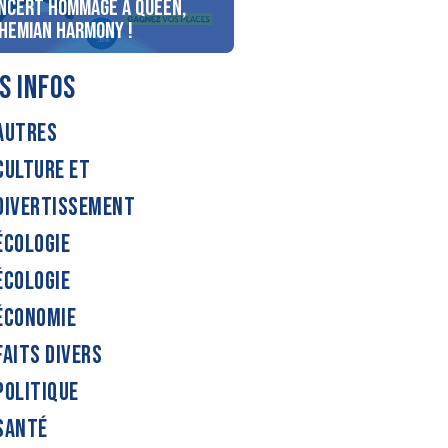
ncert Hommage à Queen,
personnes au bord du lac
hemian Harmony !
d’Annecy !
S INFOS
AUTRES
CULTURE ET
DIVERTISSEMENT
ÉCOLOGIE
ÉCOLOGIE
ÉCONOMIE
FAITS DIVERS
POLITIQUE
SANTÉ