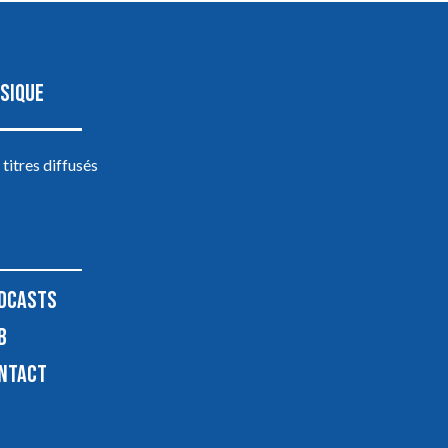
SIQUE
 titres diffusés
DCASTS
B
NTACT