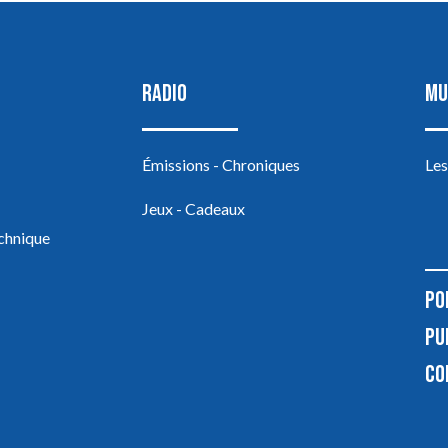
RADIO
MU
Émissions - Chroniques
Les
Jeux - Cadeaux
echnique
PO
PU
CO