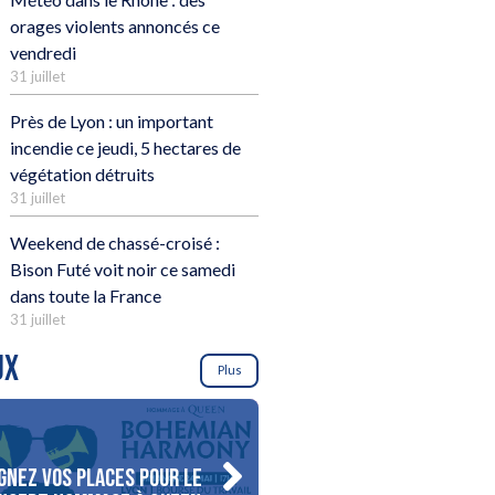
orages violents annoncés ce
vendredi
31 juillet
Près de Lyon : un important
incendie ce jeudi, 5 hectares de
végétation détruits
31 juillet
Weekend de chassé-croisé :
Bison Futé voit noir ce samedi
dans toute la France
31 juillet
UX
Plus
gnez vos places pour le
Gagnez votre séjour pour