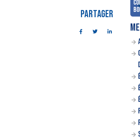
co
Bo
PARTAGER
ME