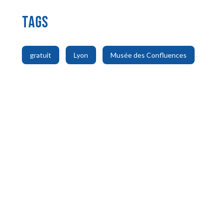
TAGS
,
,
gratuit
Lyon
Musée des Confluences