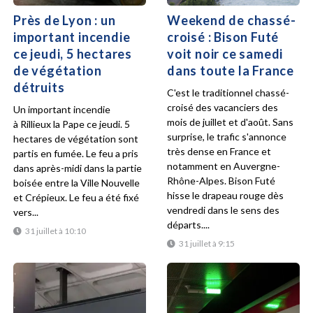
Près de Lyon : un
Weekend de chassé-
important incendie
croisé : Bison Futé
ce jeudi, 5 hectares
voit noir ce samedi
de végétation
dans toute la France
détruits
C'est le traditionnel chassé-
croisé des vacanciers des
Un important incendie
mois de juillet et d'août. Sans
à Rillieux la Pape ce jeudi. 5
surprise, le trafic s'annonce
hectares de végétation sont
très dense en France et
partis en fumée. Le feu a pris
notamment en Auvergne-
dans après-midi dans la partie
Rhône-Alpes. Bison Futé
boisée entre la Ville Nouvelle
hisse le drapeau rouge dès
et Crépieux. Le feu a été fixé
vendredi dans le sens des
vers...
départs....
31 juillet à 10:10
31 juillet à 9:15