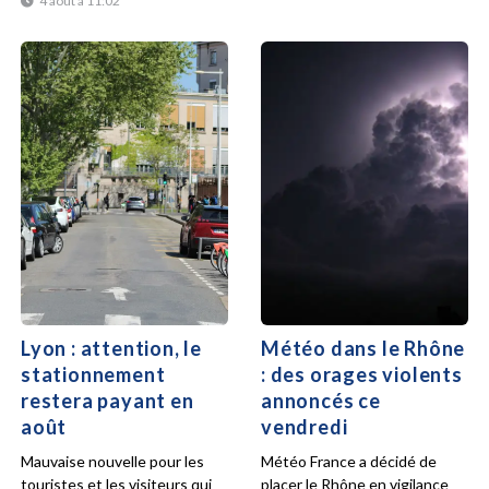
4 août à 11:02
Lyon : attention, le
Météo dans le Rhône
stationnement
: des orages violents
restera payant en
annoncés ce
août
vendredi
Mauvaise nouvelle pour les
Météo France a décidé de
touristes et les visiteurs qui
placer le Rhône en vigilance