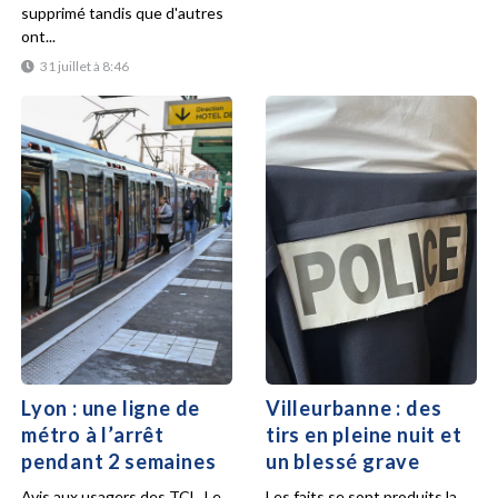
supprimé tandis que d'autres
ont...
31 juillet à 8:46
Lyon : une ligne de
Villeurbanne : des
métro à l’arrêt
tirs en pleine nuit et
pendant 2 semaines
un blessé grave
Avis aux usagers des TCL. Le
Les faits se sont produits la