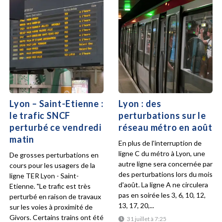
Lyon – Saint-Etienne :
Lyon : des
le trafic SNCF
perturbations sur le
perturbé ce vendredi
réseau métro en août
matin
En plus de l'interruption de
ligne C du métro à Lyon, une
De grosses perturbations en
autre ligne sera concernée par
cours pour les usagers de la
des perturbations lors du mois
ligne TER Lyon - Saint-
d'août. La ligne A ne circulera
Etienne. "Le trafic est très
pas en soirée les 3, 6, 10, 12,
perturbé en raison de travaux
13, 17, 20,...
sur les voies à proximité de
Givors. Certains trains ont été
31 juillet à 7:25