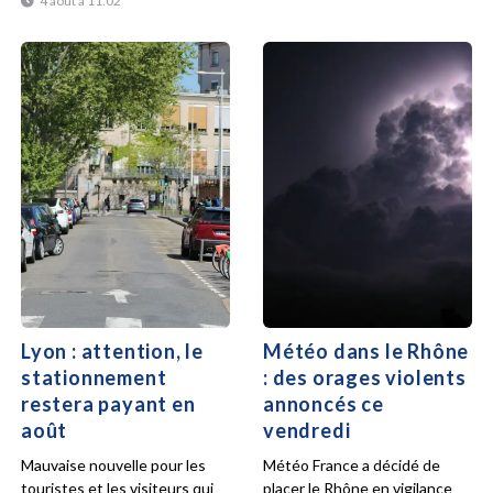
4 août à 11:02
Lyon : attention, le
Météo dans le Rhône
stationnement
: des orages violents
restera payant en
annoncés ce
août
vendredi
Mauvaise nouvelle pour les
Météo France a décidé de
touristes et les visiteurs qui
placer le Rhône en vigilance