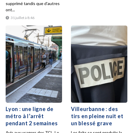
supprimé tandis que d'autres
ont...
31 juillet à 8:46
Lyon : une ligne de
Villeurbanne : des
métro à l’arrêt
tirs en pleine nuit et
pendant 2 semaines
un blessé grave
Avis aux usagers des TCL. Le
Les faits se sont produits la