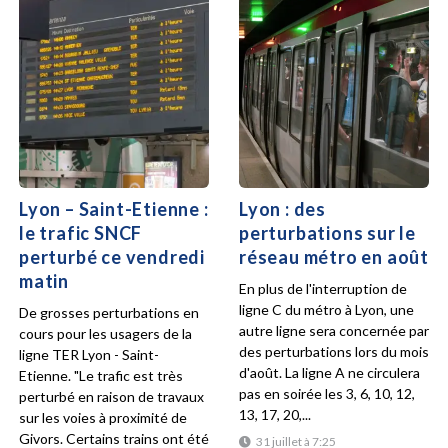
Lyon – Saint-Etienne :
Lyon : des
le trafic SNCF
perturbations sur le
perturbé ce vendredi
réseau métro en août
matin
En plus de l'interruption de
ligne C du métro à Lyon, une
De grosses perturbations en
autre ligne sera concernée par
cours pour les usagers de la
des perturbations lors du mois
ligne TER Lyon - Saint-
d'août. La ligne A ne circulera
Etienne. "Le trafic est très
pas en soirée les 3, 6, 10, 12,
perturbé en raison de travaux
13, 17, 20,...
sur les voies à proximité de
Givors. Certains trains ont été
31 juillet à 7:25