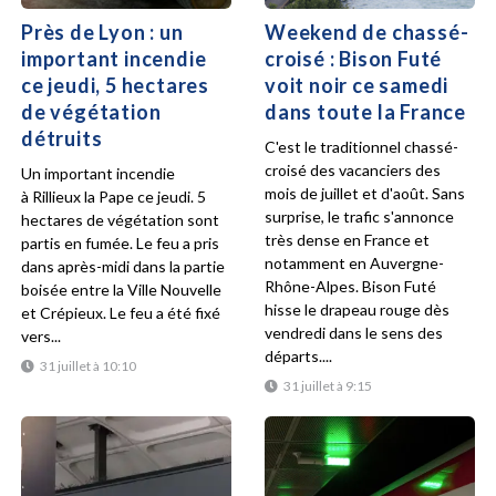
Près de Lyon : un
Weekend de chassé-
important incendie
croisé : Bison Futé
ce jeudi, 5 hectares
voit noir ce samedi
de végétation
dans toute la France
détruits
C'est le traditionnel chassé-
croisé des vacanciers des
Un important incendie
mois de juillet et d'août. Sans
à Rillieux la Pape ce jeudi. 5
surprise, le trafic s'annonce
hectares de végétation sont
très dense en France et
partis en fumée. Le feu a pris
notamment en Auvergne-
dans après-midi dans la partie
Rhône-Alpes. Bison Futé
boisée entre la Ville Nouvelle
hisse le drapeau rouge dès
et Crépieux. Le feu a été fixé
vendredi dans le sens des
vers...
départs....
31 juillet à 10:10
31 juillet à 9:15