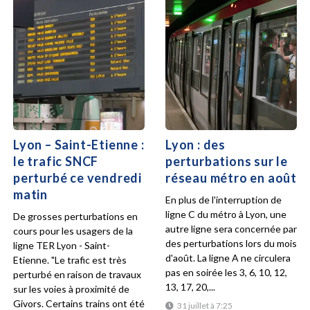
Lyon – Saint-Etienne :
Lyon : des
le trafic SNCF
perturbations sur le
perturbé ce vendredi
réseau métro en août
matin
En plus de l'interruption de
ligne C du métro à Lyon, une
De grosses perturbations en
autre ligne sera concernée par
cours pour les usagers de la
des perturbations lors du mois
ligne TER Lyon - Saint-
d'août. La ligne A ne circulera
Etienne. "Le trafic est très
pas en soirée les 3, 6, 10, 12,
perturbé en raison de travaux
13, 17, 20,...
sur les voies à proximité de
Givors. Certains trains ont été
31 juillet à 7:25