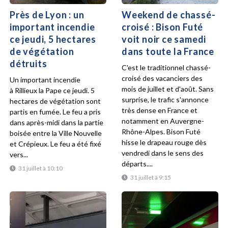
Près de Lyon : un
Weekend de chassé-
important incendie
croisé : Bison Futé
ce jeudi, 5 hectares
voit noir ce samedi
de végétation
dans toute la France
détruits
C'est le traditionnel chassé-
croisé des vacanciers des
Un important incendie
mois de juillet et d'août. Sans
à Rillieux la Pape ce jeudi. 5
surprise, le trafic s'annonce
hectares de végétation sont
très dense en France et
partis en fumée. Le feu a pris
notamment en Auvergne-
dans après-midi dans la partie
Rhône-Alpes. Bison Futé
boisée entre la Ville Nouvelle
hisse le drapeau rouge dès
et Crépieux. Le feu a été fixé
vendredi dans le sens des
vers...
départs....
31 juillet à 10:10
31 juillet à 9:15