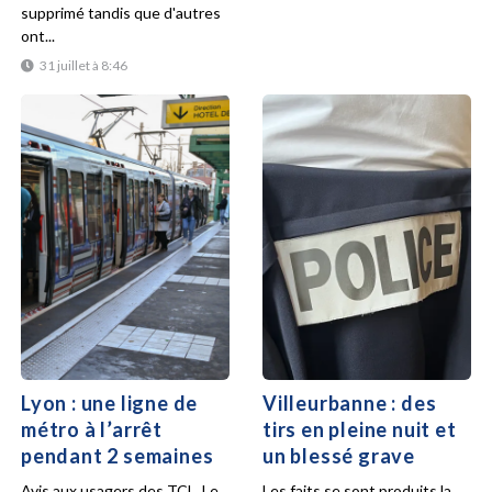
supprimé tandis que d'autres
ont...
31 juillet à 8:46
Lyon : une ligne de
Villeurbanne : des
métro à l’arrêt
tirs en pleine nuit et
pendant 2 semaines
un blessé grave
Avis aux usagers des TCL. Le
Les faits se sont produits la