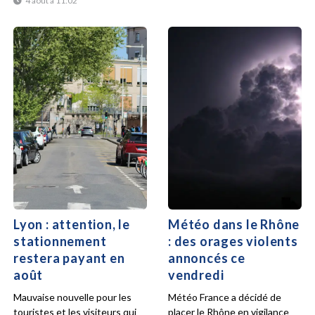
4 août à 11:02
Lyon : attention, le
Météo dans le Rhône
stationnement
: des orages violents
restera payant en
annoncés ce
août
vendredi
Mauvaise nouvelle pour les
Météo France a décidé de
touristes et les visiteurs qui
placer le Rhône en vigilance