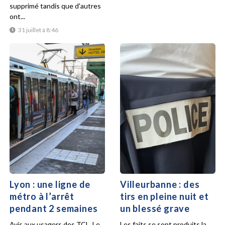
supprimé tandis que d'autres
ont...
31 juillet à 8:46
Lyon : une ligne de
Villeurbanne : des
métro à l’arrêt
tirs en pleine nuit et
pendant 2 semaines
un blessé grave
Avis aux usagers des TCL. Le
Les faits se sont produits la