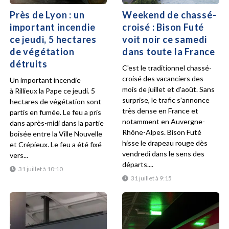
Près de Lyon : un
Weekend de chassé-
important incendie
croisé : Bison Futé
ce jeudi, 5 hectares
voit noir ce samedi
de végétation
dans toute la France
détruits
C'est le traditionnel chassé-
croisé des vacanciers des
Un important incendie
mois de juillet et d'août. Sans
à Rillieux la Pape ce jeudi. 5
surprise, le trafic s'annonce
hectares de végétation sont
très dense en France et
partis en fumée. Le feu a pris
notamment en Auvergne-
dans après-midi dans la partie
Rhône-Alpes. Bison Futé
boisée entre la Ville Nouvelle
hisse le drapeau rouge dès
et Crépieux. Le feu a été fixé
vendredi dans le sens des
vers...
départs....
31 juillet à 10:10
31 juillet à 9:15