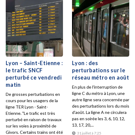
Lyon – Saint-Etienne :
Lyon : des
le trafic SNCF
perturbations sur le
perturbé ce vendredi
réseau métro en août
matin
En plus de l'interruption de
ligne C du métro à Lyon, une
De grosses perturbations en
autre ligne sera concernée par
cours pour les usagers de la
des perturbations lors du mois
ligne TER Lyon - Saint-
d'août. La ligne A ne circulera
Etienne. "Le trafic est très
pas en soirée les 3, 6, 10, 12,
perturbé en raison de travaux
13, 17, 20,...
sur les voies à proximité de
Givors. Certains trains ont été
31 juillet à 7:25