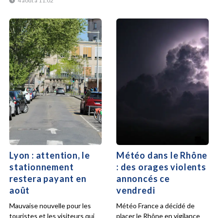
4 août à 11:02
Lyon : attention, le
Météo dans le Rhône
stationnement
: des orages violents
restera payant en
annoncés ce
août
vendredi
Mauvaise nouvelle pour les
Météo France a décidé de
touristes et les visiteurs qui
placer le Rhône en vigilance