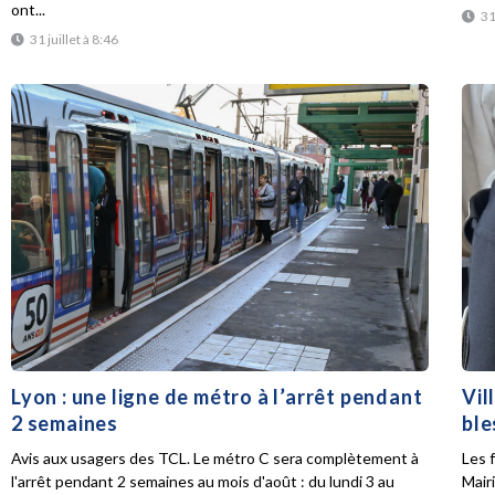
ont...
31
31 juillet à 8:46
Lyon : une ligne de métro à l’arrêt pendant
Vil
2 semaines
ble
Avis aux usagers des TCL. Le métro C sera complètement à
Les f
l'arrêt pendant 2 semaines au mois d'août : du lundi 3 au
Mair