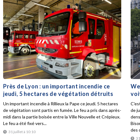
Près de Lyon : un important incendie ce
Wee
jeudi, 5 hectares de végétation détruits
voi
Un important incendie à Rillieux la Pape ce jeudi. 5 hectares
C'es
de végétation sont partis en fumée. Le feu a pris dans après-
de ju
midi dans la partie boisée entre la Ville Nouvelle et Crépieux.
dens
Le feu a été fixé vers...
Biso
des d
31 juillet à 10:10
31