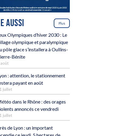
RE AUSSI
Plus
eux Olympiques d’hiver 2030 : Le
illage olympique et paralympique
u pôle glace s’installera à Oullins-
ierre-Bénite
 août
yon : attention, le stationnement
estera payant en août
1 juillet
étéo dans le Rhône : des orages
iolents annoncés ce vendredi
1 juillet
rès de Lyon : un important
ncendie ce jeudi, 5 hectares de