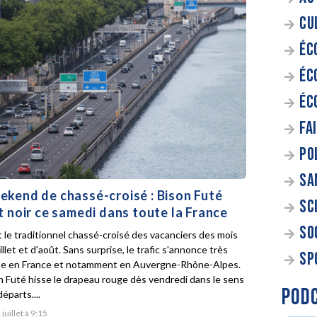
CU
ÉC
ÉC
ÉC
FA
PO
SA
kend de chassé-croisé : Bison Futé
SC
t noir ce samedi dans toute la France
SO
t le traditionnel chassé-croisé des vacanciers des mois
illet et d'août. Sans surprise, le trafic s'annonce très
SP
e en France et notamment en Auvergne-Rhône-Alpes.
n Futé hisse le drapeau rouge dès vendredi dans le sens
POD
éparts....
 juillet à 9:15