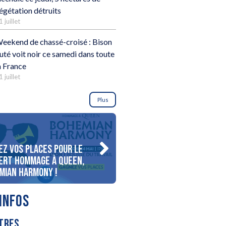
égétation détruits
1 juillet
eekend de chassé-croisé : Bison
uté voit noir ce samedi dans toute
a France
1 juillet
Plus
ez vos places pour le
Gagnez votre séjour pour 
ert Hommage à Queen,
personnes au bord du lac
mian Harmony !
d’Annecy !
INFOS
TRES