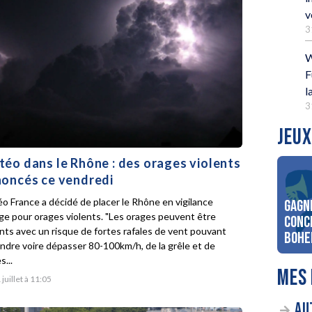
v
3
W
F
l
3
JEUX
éo dans le Rhône : des orages violents
oncés ce vendredi
o France a décidé de placer le Rhône en vigilance
Gagn
ge pour orages violents. "Les orages peuvent être
conc
ents avec un risque de fortes rafales de vent pouvant
Bohe
indre voire dépasser 80-100km/h, de la grêle et de
s...
MES 
 juillet à 11:05
AU