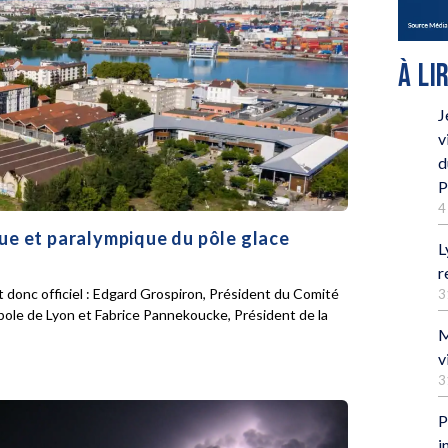
À LI
J
v
d
P
4
que et paralympique du pôle glace
L
r
 donc officiel : Edgard Grospiron, Président du Comité
3
pole de Lyon et Fabrice Pannekoucke, Président de la
M
v
3
P
i