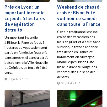
Près de Lyon : un
Weekend de chassé-
important incendie
croisé : Bison Futé
ce jeudi, 5 hectares
voit noir ce samedi
de végétation
dans toute la France
détruits
C'est le traditionnel chassé-
croisé des vacanciers des
Un important incendie
mois de juillet et d'août. Sans
à Rillieux la Pape ce jeudi. 5
surprise, le trafic s'annonce
hectares de végétation sont
très dense en France et
partis en fumée. Le feu a pris
notamment en Auvergne-
dans après-midi dans la partie
Rhône-Alpes. Bison Futé
boisée entre la Ville Nouvelle
hisse le drapeau rouge dès
et Crépieux. Le feu a été fixé
vendredi dans le sens des
vers...
départs....
31 juillet à 10:10
31 juillet à 9:15