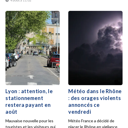
4 août à 11:02
Lyon : attention, le
Météo dans le Rhône
stationnement
: des orages violents
restera payant en
annoncés ce
août
vendredi
Mauvaise nouvelle pour les
Météo France a décidé de
touristes et les visiteurs qui
placer le Rhône en vigilance