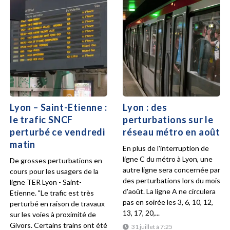
Lyon – Saint-Etienne :
Lyon : des
le trafic SNCF
perturbations sur le
perturbé ce vendredi
réseau métro en août
matin
En plus de l'interruption de
ligne C du métro à Lyon, une
De grosses perturbations en
autre ligne sera concernée par
cours pour les usagers de la
des perturbations lors du mois
ligne TER Lyon - Saint-
d'août. La ligne A ne circulera
Etienne. "Le trafic est très
pas en soirée les 3, 6, 10, 12,
perturbé en raison de travaux
13, 17, 20,...
sur les voies à proximité de
Givors. Certains trains ont été
31 juillet à 7:25