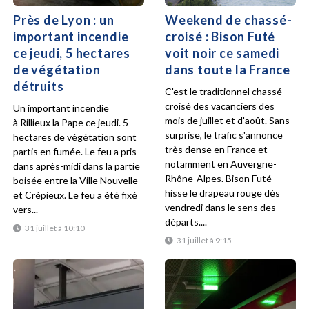
Près de Lyon : un
Weekend de chassé-
important incendie
croisé : Bison Futé
ce jeudi, 5 hectares
voit noir ce samedi
de végétation
dans toute la France
détruits
C'est le traditionnel chassé-
croisé des vacanciers des
Un important incendie
mois de juillet et d'août. Sans
à Rillieux la Pape ce jeudi. 5
surprise, le trafic s'annonce
hectares de végétation sont
très dense en France et
partis en fumée. Le feu a pris
notamment en Auvergne-
dans après-midi dans la partie
Rhône-Alpes. Bison Futé
boisée entre la Ville Nouvelle
hisse le drapeau rouge dès
et Crépieux. Le feu a été fixé
vendredi dans le sens des
vers...
départs....
31 juillet à 10:10
31 juillet à 9:15