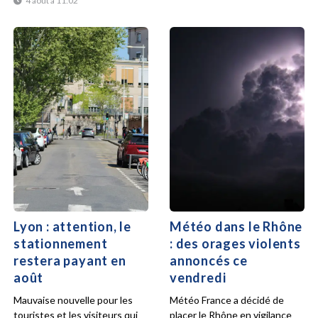
4 août à 11:02
Lyon : attention, le
Météo dans le Rhône
stationnement
: des orages violents
restera payant en
annoncés ce
août
vendredi
Mauvaise nouvelle pour les
Météo France a décidé de
touristes et les visiteurs qui
placer le Rhône en vigilance