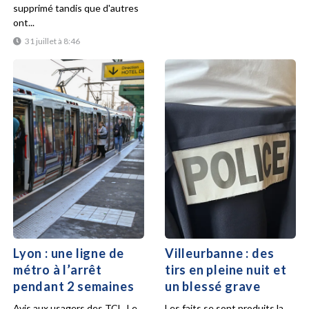
supprimé tandis que d'autres
ont...
31 juillet à 8:46
Lyon : une ligne de
Villeurbanne : des
métro à l’arrêt
tirs en pleine nuit et
pendant 2 semaines
un blessé grave
Avis aux usagers des TCL. Le
Les faits se sont produits la