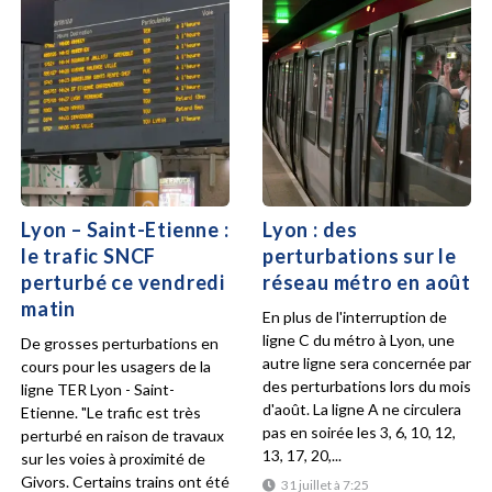
Lyon – Saint-Etienne :
Lyon : des
le trafic SNCF
perturbations sur le
perturbé ce vendredi
réseau métro en août
matin
En plus de l'interruption de
ligne C du métro à Lyon, une
De grosses perturbations en
autre ligne sera concernée par
cours pour les usagers de la
des perturbations lors du mois
ligne TER Lyon - Saint-
d'août. La ligne A ne circulera
Etienne. "Le trafic est très
pas en soirée les 3, 6, 10, 12,
perturbé en raison de travaux
13, 17, 20,...
sur les voies à proximité de
Givors. Certains trains ont été
31 juillet à 7:25