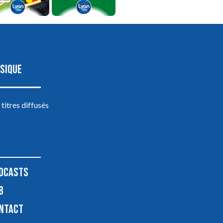
SIQUE
 titres diffusés
DCASTS
B
NTACT