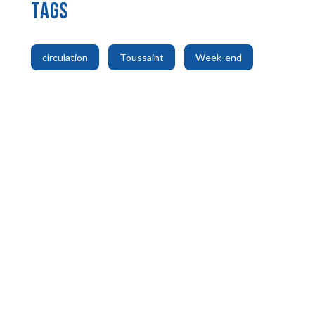
TAGS
,
,
circulation
Toussaint
Week-end