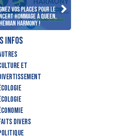
gnez vos places pour le
Gagnez votre séjour pour
ncert Hommage à Queen,
personnes au bord du lac
hemian Harmony !
d’Annecy !
S INFOS
AUTRES
CULTURE ET
DIVERTISSEMENT
ÉCOLOGIE
ÉCOLOGIE
ÉCONOMIE
FAITS DIVERS
POLITIQUE