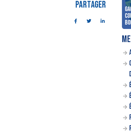
PARTAGER
Ga
co
Bo
ME