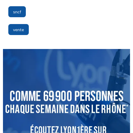
,
sncf
,
vente