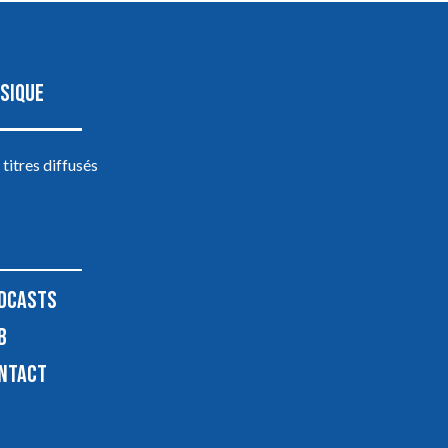
SIQUE
 titres diffusés
DCASTS
B
NTACT