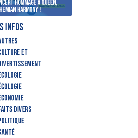
ncert Hommage à Queen,
personnes au bord du lac
hemian Harmony !
d’Annecy !
S INFOS
AUTRES
CULTURE ET
DIVERTISSEMENT
ÉCOLOGIE
ÉCOLOGIE
ÉCONOMIE
FAITS DIVERS
POLITIQUE
SANTÉ