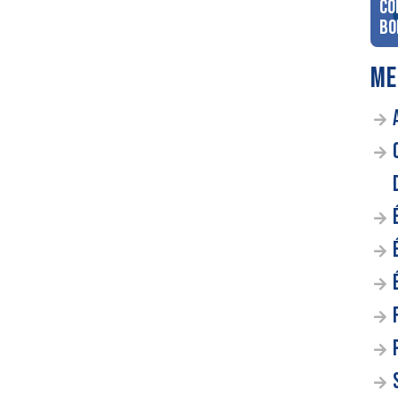
co
Bo
ME