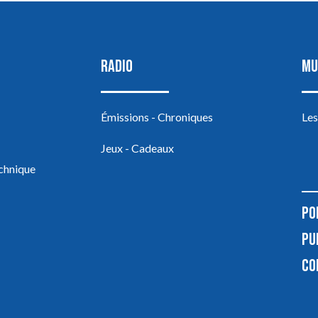
RADIO
MU
Émissions - Chroniques
Les
Jeux - Cadeaux
echnique
PO
PU
CO