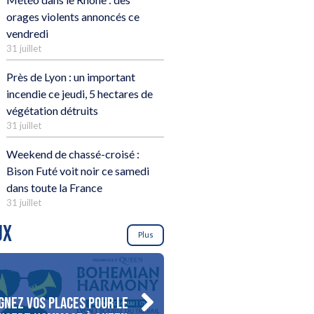
orages violents annoncés ce
vendredi
31 juillet
Près de Lyon : un important
incendie ce jeudi, 5 hectares de
végétation détruits
31 juillet
Weekend de chassé-croisé :
Bison Futé voit noir ce samedi
dans toute la France
31 juillet
UX
Plus
gnez vos places pour le
Gagnez votre séjour pour