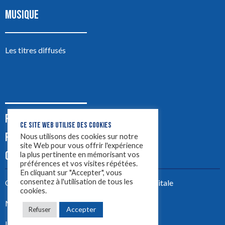
MUSIQUE
Les titres diffusés
PODCASTS
CE SITE WEB UTILISE DES COOKIES
PUB
Nous utilisons des cookies sur notre
site Web pour vous offrir l'expérience
CONTACT
la plus pertinente en mémorisant vos
préférences et vos visites répétées.
En cliquant sur "Accepter", vous
consentez à l'utilisation de tous les
Créez votre site avec
Yellowtie – Agence Digitale
cookies.
Mentions légales
Accepter
Refuser
LYON 1ère 2023 ©