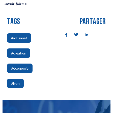
savoir-faire
. »
TAGS
PARTAGER
#artisanat
,
#création
,
#économie
,
#lyon