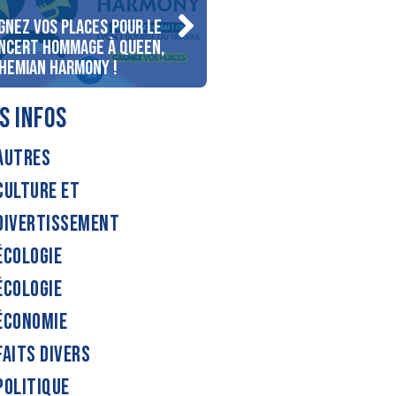
gnez vos places pour le
Gagnez votre séjour pour
ncert Hommage à Queen,
personnes au bord du lac
hemian Harmony !
d’Annecy !
S INFOS
AUTRES
CULTURE ET
DIVERTISSEMENT
ÉCOLOGIE
ÉCOLOGIE
ÉCONOMIE
FAITS DIVERS
POLITIQUE