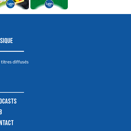
SIQUE
 titres diffusés
DCASTS
B
NTACT