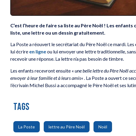
C’est l’heure de faire sa liste au Père Noël ! Les enfant
liste, une lettre ou un dessin gratuitement.
La Poste a réouvert le secrétariat du Père Noël ce mardi. Le
lui écrire
en ligne
ou lui envoyer une lettre traditionnelle, san
recevoir une réponse. La lettre n’a pas besoin de timbre.
Les enfants recevront ensuite «
une belle lettre du Père Noël ac
envoyer à leur famille et à leurs amis
« . La Poste a ouvert ce se
l’écrivain Michel Bussi a accompagné le Père Noël et ses lutin
TAGS
,
,
La Poste
lettre au Père Noël
Noël