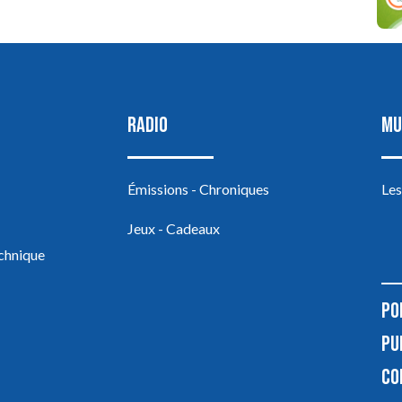
RADIO
MU
Émissions - Chroniques
Les
Jeux - Cadeaux
echnique
PO
PU
CO