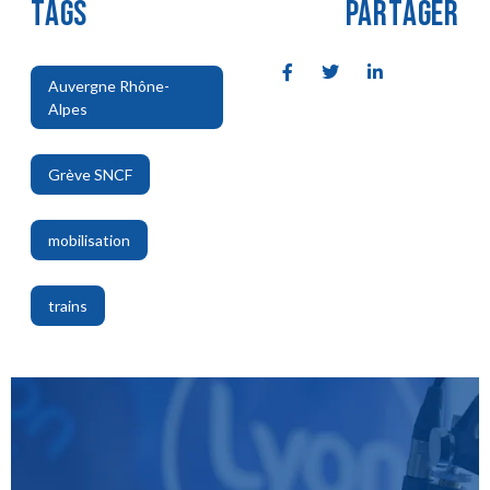
TAGS
PARTAGER
Auvergne Rhône-
Alpes
,
Grève SNCF
,
mobilisation
,
trains