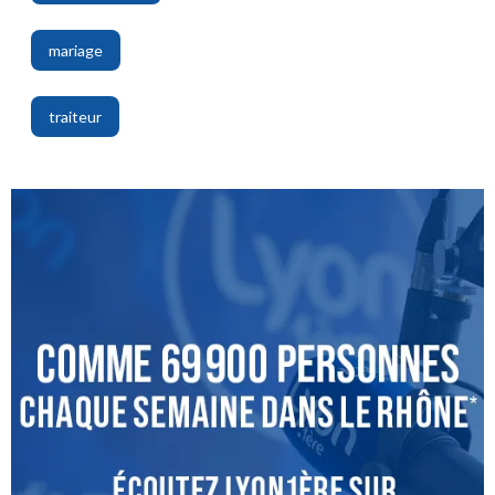
,
mariage
,
traiteur