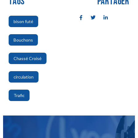
TAGS
PARTAGER
bison futé
,
Bouchons
,
Chassé Croisé
,
circulation
,
Trafic