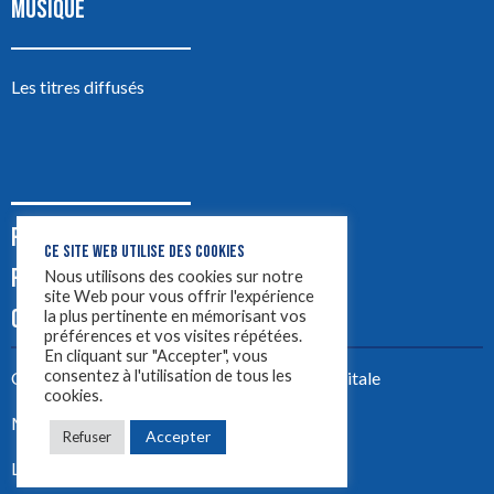
MUSIQUE
Les titres diffusés
PODCASTS
CE SITE WEB UTILISE DES COOKIES
PUB
Nous utilisons des cookies sur notre
site Web pour vous offrir l'expérience
CONTACT
la plus pertinente en mémorisant vos
préférences et vos visites répétées.
En cliquant sur "Accepter", vous
consentez à l'utilisation de tous les
Créez votre site avec
Yellowtie – Agence Digitale
cookies.
Mentions légales
Accepter
Refuser
LYON 1ère 2023 ©