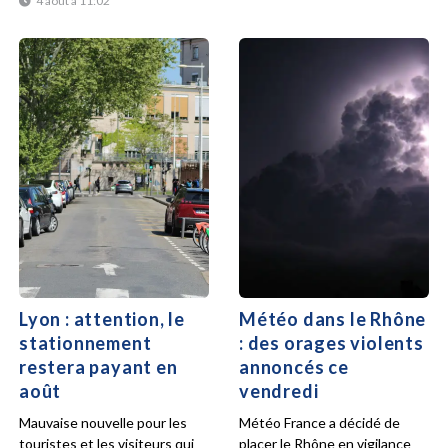
4 août à 11:02
Lyon : attention, le
Météo dans le Rhône
stationnement
: des orages violents
restera payant en
annoncés ce
août
vendredi
Mauvaise nouvelle pour les
Météo France a décidé de
touristes et les visiteurs qui
placer le Rhône en vigilance