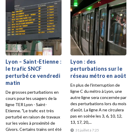
Lyon – Saint-Etienne :
Lyon : des
le trafic SNCF
perturbations sur le
perturbé ce vendredi
réseau métro en août
matin
En plus de l'interruption de
ligne C du métro à Lyon, une
De grosses perturbations en
autre ligne sera concernée par
cours pour les usagers de la
des perturbations lors du mois
ligne TER Lyon - Saint-
d'août. La ligne A ne circulera
Etienne. "Le trafic est très
pas en soirée les 3, 6, 10, 12,
perturbé en raison de travaux
13, 17, 20,...
sur les voies à proximité de
Givors. Certains trains ont été
31 juillet à 7:25