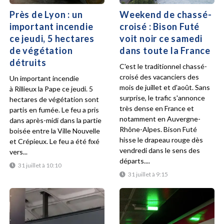
Près de Lyon : un
Weekend de chassé-
important incendie
croisé : Bison Futé
ce jeudi, 5 hectares
voit noir ce samedi
de végétation
dans toute la France
détruits
C'est le traditionnel chassé-
croisé des vacanciers des
Un important incendie
mois de juillet et d'août. Sans
à Rillieux la Pape ce jeudi. 5
surprise, le trafic s'annonce
hectares de végétation sont
très dense en France et
partis en fumée. Le feu a pris
notamment en Auvergne-
dans après-midi dans la partie
Rhône-Alpes. Bison Futé
boisée entre la Ville Nouvelle
hisse le drapeau rouge dès
et Crépieux. Le feu a été fixé
vendredi dans le sens des
vers...
départs....
31 juillet à 10:10
31 juillet à 9:15