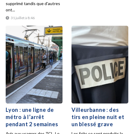
supprimé tandis que d'autres
ont...
31 juillet à 8:46
Lyon : une ligne de
Villeurbanne : des
métro à l’arrêt
tirs en pleine nuit et
pendant 2 semaines
un blessé grave
Avis aux usagers des TCL. Le
Les faits se sont produits la