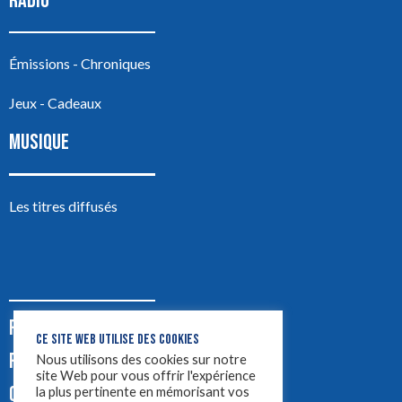
RADIO
Émissions - Chroniques
Jeux - Cadeaux
MUSIQUE
Les titres diffusés
PODCASTS
CE SITE WEB UTILISE DES COOKIES
PUB
Nous utilisons des cookies sur notre
site Web pour vous offrir l'expérience
CONTACT
la plus pertinente en mémorisant vos