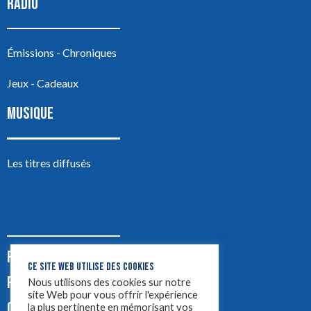
RADIO
Émissions - Chroniques
Jeux - Cadeaux
MUSIQUE
Les titres diffusés
PODCASTS
CE SITE WEB UTILISE DES COOKIES
PUB
Nous utilisons des cookies sur notre
site Web pour vous offrir l'expérience
CONTACT
la plus pertinente en mémorisant vos