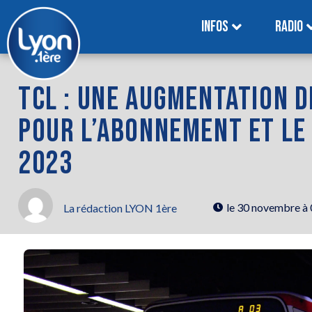
INFOS
RADIO
TCL : UNE AUGMENTATION D
POUR L’ABONNEMENT ET LE 
2023
le
30 novembre à
La rédaction LYON 1ère