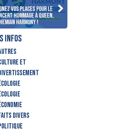
gnez vos places pour le
Gagnez votre séjour pour
ncert Hommage à Queen,
personnes au bord du lac
hemian Harmony !
d’Annecy !
S INFOS
AUTRES
CULTURE ET
DIVERTISSEMENT
ÉCOLOGIE
ÉCOLOGIE
ÉCONOMIE
FAITS DIVERS
POLITIQUE