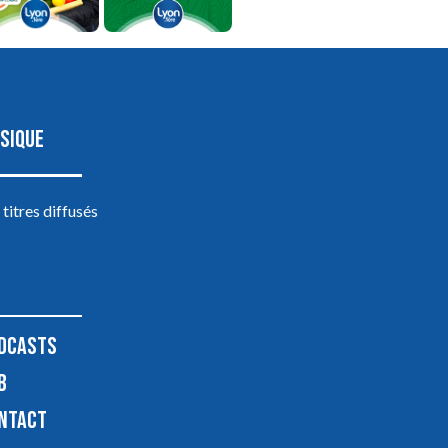
SIQUE
 titres diffusés
DCASTS
B
NTACT