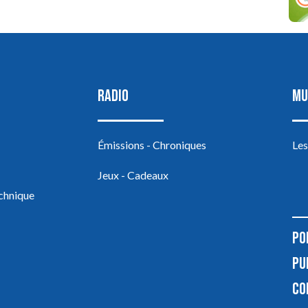
RADIO
MU
Émissions - Chroniques
Les
Jeux - Cadeaux
echnique
PO
PU
CO