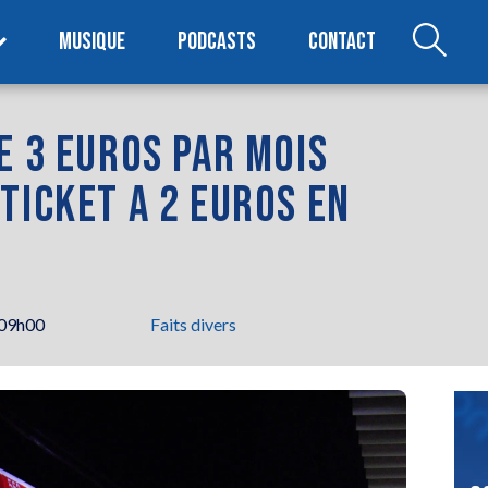
MUSIQUE
PODCASTS
CONTACT
E 3 EUROS PAR MOIS
TICKET A 2 EUROS EN
 09h00
Faits divers