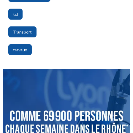
,
tcl
,
Transport
,
travaux