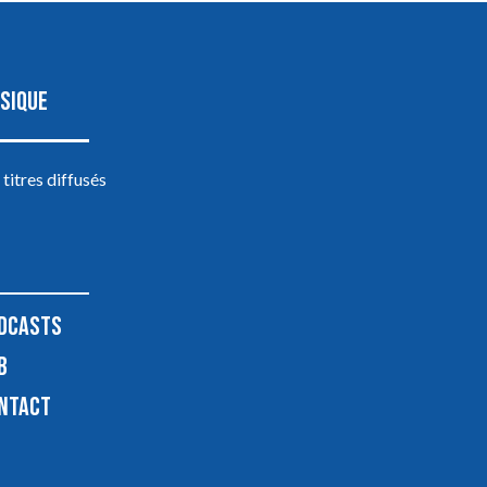
SIQUE
 titres diffusés
DCASTS
B
NTACT