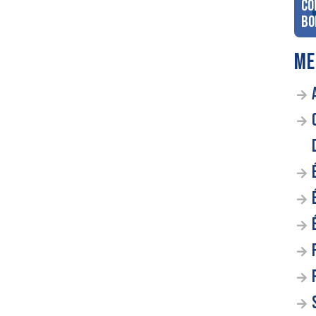
co
Bo
ME