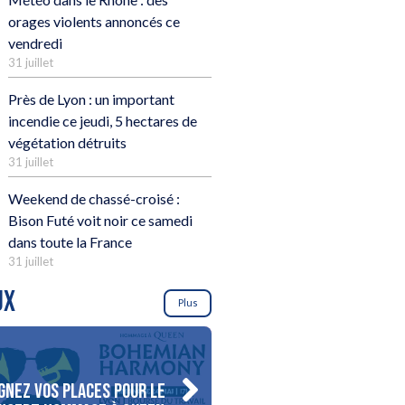
orages violents annoncés ce
vendredi
31 juillet
Près de Lyon : un important
incendie ce jeudi, 5 hectares de
végétation détruits
31 juillet
Weekend de chassé-croisé :
Bison Futé voit noir ce samedi
dans toute la France
31 juillet
UX
Plus
gnez vos places pour le
Gagnez votre séjour pour