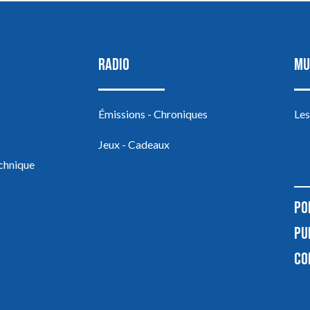
RADIO
MU
Émissions - Chroniques
Les
Jeux - Cadeaux
echnique
PO
PU
CO