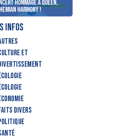
ncert Hommage à Queen,
personnes au bord du lac
hemian Harmony !
d’Annecy !
S INFOS
AUTRES
CULTURE ET
DIVERTISSEMENT
ÉCOLOGIE
ÉCOLOGIE
ÉCONOMIE
FAITS DIVERS
POLITIQUE
SANTÉ