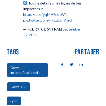
Tout le détail sur les lignes de bus
impactées ici
https://t.co/yqMA7notWN
pic.twitter.com/FkEqCmVned
— TCL (@TCL_SYTRAL)
September
27, 2022
TAGS
PARTAGER
Grève
interprofessionnelle
,
Grève TCL
,
Lyon
,